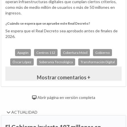
operan infraestructuras digitales que cumplan ciertos criterios,
como más de medio millón de usuarios o más de 50 millones en
ingresos.
¿Cuándo se espera que se apruebe este Real Decreto?
Se espera que el Real Decreto sea aprobado antes de finales de
2026.
Apagón
Centros 112
Cobertura Móvil
Gobierno
Óscar López
Soberanía Tecnológica
Transformación Digital
Mostrar comentarios +
Abrir página en versión completa
ACTUALIDAD
El Gobierno invierte 107 millones en