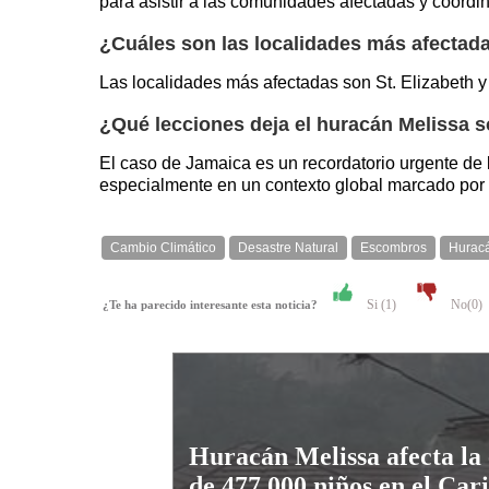
para asistir a las comunidades afectadas y coordi
¿Cuáles son las localidades más afectad
Las localidades más afectadas son St. Elizabeth 
¿Qué lecciones deja el huracán Melissa s
El caso de Jamaica es un recordatorio urgente de 
especialmente en un contexto global marcado por 
Cambio Climático
Desastre Natural
Escombros
Huracá
Si (
1
)
No(
0
)
¿Te ha parecido interesante esta noticia?
Huracán Melissa afecta la
de 477,000 niños en el Car