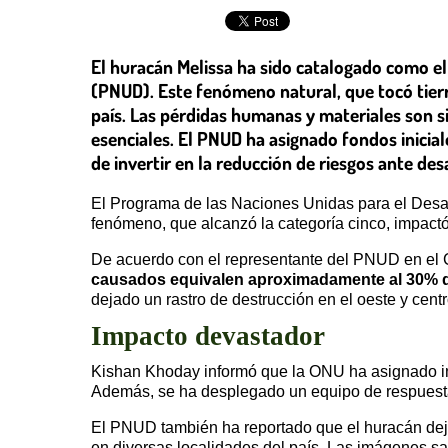
El huracán Melissa ha sido catalogado como el
(PNUD). Este fenómeno natural, que tocó tier
país. Las pérdidas humanas y materiales son s
esenciales. El PNUD ha asignado fondos inicia
de invertir en la reducción de riesgos ante de
El Programa de las Naciones Unidas para el Desa
fenómeno, que alcanzó la categoría cinco, impactó 
De acuerdo con el representante del PNUD en el 
causados equivalen aproximadamente al 30% d
dejado un rastro de destrucción en el oeste y cent
Impacto devastador
Kishan Khoday informó que la ONU ha asignado ini
Además, se ha desplegado un equipo de respuesta 
El PNUD también ha reportado que el huracán de
en diversas localidades del país. Las imágenes sa