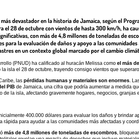
 más devastador en la historia de Jamaica, según el Progr
ra el 28 de octubre con vientos de hasta 300 km/h, ha ca
ignificativas, con más de 4,8 millones de toneladas de e
les para la evaluación de daños y apoyo a las comunidades
sastres en un contexto global marcado por el cambio climát
rrollo (PNUD) ha calificado al huracán Melissa como
el más de
la isla el 28 de octubre, trayendo consigo vientos que superaro
Caribe, las
pérdidas humanas y materiales son enormes
. La
el PIB
de Jamaica, una cifra que podría aumentar a medida qu
ro de la isla, afectando gravemente hogares, negocios, granjas e
cialmente 400.000 dólares para evaluar los daños y brindar ap
rápida para ayudar a las comunidades más afectadas y coordina
jó
más de 4,8 millones de toneladas de escombros
, bloquea
telitales revelan una mezcla de desechos que incluye materiale