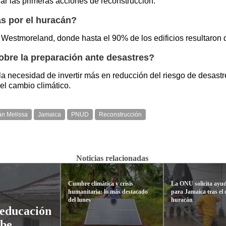
nar las primeras acciones de reconstrucción.
as por el huracán?
y Westmoreland, donde hasta el 90% de los edificios resultaron
obre la preparación ante desastres?
la necesidad de invertir más en reducción del riesgo de desast
el cambio climático.
n Melissa
Jamaica
PNUD
Reconstrucción
Noticias relacionadas
Cumbre climática y crisis
La ONU solicita ayu
humanitaria: lo más destacado
para Jamaica tras el
del lunes
huracán
 educación
ibe