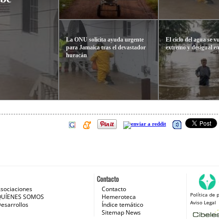
La ONU solicita ayuda urgente
El ciclo del agua se 
para Jamaica tras el devastador
extremo y desigual e
huracán
Contacto
sociaciones
Contacto
Política de 
 e Internet
QUÍENES SOMOS
Hemeroteca
Aviso Legal
esarrollos
Índice temático
Sitemap News