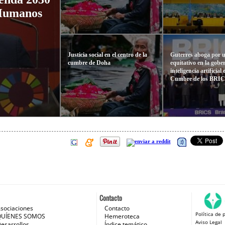
 Humanos
Justicia social en el centro de la
Guterres aboga por 
cumbre de Doha
equitativo en la gobe
inteligencia artificial 
Cumbre de los BRI
Contacto
sociaciones
Contacto
Política de 
 e Internet
QUÍENES SOMOS
Hemeroteca
Aviso Legal
esarrollos
Índice temático