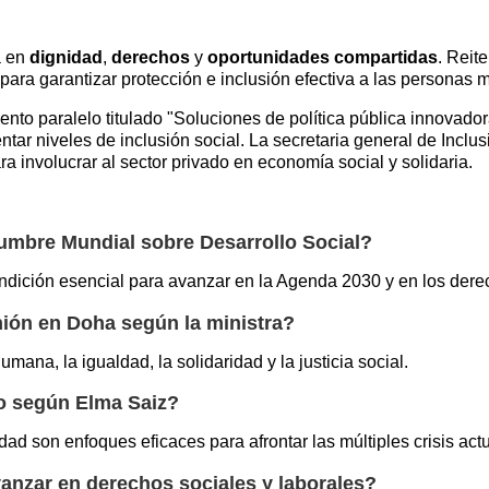
a en
dignidad
,
derechos
y
oportunidades compartidas
. Reit
ara garantizar protección e inclusión efectiva a las personas mi
nto paralelo titulado "Soluciones de política pública innovador
ntar niveles de inclusión social. La secretaria general de Inclu
a involucrar al sector privado en economía social y solidaria.
umbre Mundial sobre Desarrollo Social?
ndición esencial para avanzar en la Agenda 2030 y en los der
nión en Doha según la ministra?
mana, la igualdad, la solidaridad y la justicia social.
mo según Elma Saiz?
idad son enfoques eficaces para afrontar las múltiples crisis act
anzar en derechos sociales y laborales?