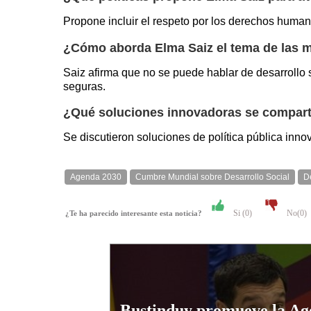
Propone incluir el respeto por los derechos humano
¿Cómo aborda Elma Saiz el tema de las 
Saiz afirma que no se puede hablar de desarrollo 
seguras.
¿Qué soluciones innovadoras se compartie
Se discutieron soluciones de política pública inn
Agenda 2030
Cumbre Mundial sobre Desarrollo Social
D
Si (
0
)
No(
0
)
¿Te ha parecido interesante esta noticia?
Bustinduy promueve la Ag