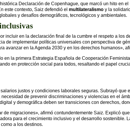
 histórica Declaración de Copenhague, que marcó un hito en el 
En este contexto, Saiz defendió el
multilateralismo
y la solidar
 globales y desafíos demográficos, tecnológicos y ambientales.
inclusivas
 incluir en la declaración final de la cumbre el respeto a los
cia de implementar políticas universales con perspectiva de gén
para avanzar en la Agenda 2030 y en los derechos humanos», af
ndo en la primera Estrategia Española de Cooperación Feminist
ndo en protección social para todos, resaltando el papel crucia
larios justos y condiciones laborales seguras. Subrayó que elim
necesidad de prevenir discriminaciones y violencias en el ámb
 digital y demográfica deben ser transiciones con derechos, do
ar de migraciones», afirmó contundentemente Saiz. Explicó qu
ora para el crecimiento inclusivo y el desarrollo sostenible. La
 como a los destinos.