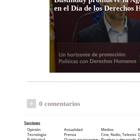
en el Día de los Derechos
+
0 comentarios
Secciones
Opinión
Actualidad
Medios
A
Tecnología
Prensa
Cine, Radio, Televisión
Publicidad
Quiero anunciarme en Gaceta de Prensa
Pruebas y desarrollos
D