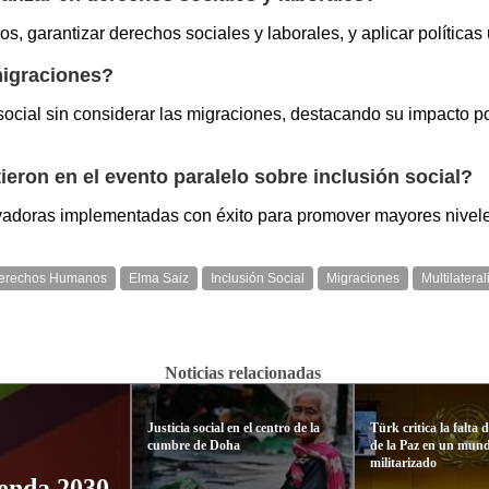
s, garantizar derechos sociales y laborales, y aplicar política
migraciones?
social sin considerar las migraciones, destacando su impacto p
ron en el evento paralelo sobre inclusión social?
ovadoras implementadas con éxito para promover mayores niveles
erechos Humanos
Elma Saiz
Inclusión Social
Migraciones
Multilatera
Noticias relacionadas
Justicia social en el centro de la
Türk critica la falta 
cumbre de Doha
de la Paz en un mun
militarizado
enda 2030