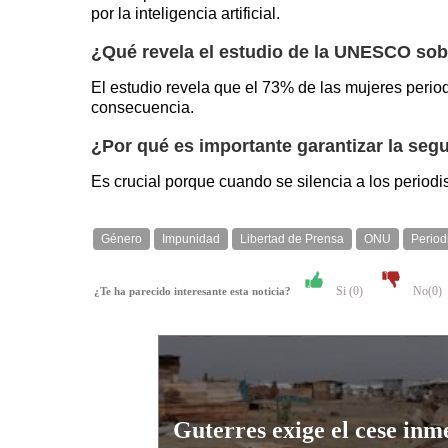
por la inteligencia artificial.
¿Qué revela el estudio de la UNESCO sob
El estudio revela que el 73% de las mujeres peri
consecuencia.
¿Por qué es importante garantizar la segu
Es crucial porque cuando se silencia a los periodi
Género
Impunidad
Libertad de Prensa
ONU
Period
Si (
0
)
No(
0
)
¿Te ha parecido interesante esta noticia?
Guterres exige el cese inm