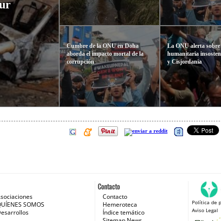
Sur
Cumbre de la ONU en Doha
La ONU alerta sobre l
aborda el impacto mortal de la
humanitaria insosten
corrupción
y Cisjordania
Contacto
sociaciones
Contacto
Política de 
 e Internet
QUÍENES SOMOS
Hemeroteca
Aviso Legal
esarrollos
Índice temático
Sitemap News