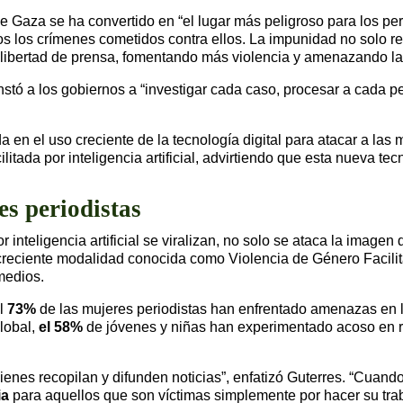
 Gaza se ha convertido en “el lugar más peligroso para los peri
s los crímenes cometidos contra ellos. La impunidad no solo rep
la libertad de prensa, fomentando más violencia y amenazando l
nstó a los gobiernos a “investigar cada caso, procesar a cada 
el uso creciente de la tecnología digital para atacar a las muj
litada por inteligencia artificial, advirtiendo que esta nueva te
es periodistas
inteligencia artificial se viralizan, no solo se ataca la imagen 
 creciente modalidad conocida como Violencia de Género Facili
medios.
el
73%
de las mujeres periodistas han enfrentado amenazas en l
lobal,
el 58%
de jóvenes y niñas han experimentado acoso en re
enes recopilan y difunden noticias”, enfatizó Guterres. “Cuando
ia
para aquellos que son víctimas simplemente por hacer su trab