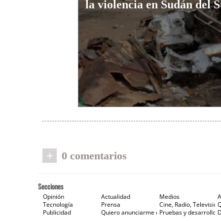
la violencia en Sudán del 
+
0 comentarios
Secciones
Opinión
Actualidad
Medios
A
Tecnología
Prensa
Cine, Radio, Televisión
Publicidad
Quiero anunciarme en Gaceta de Prensa
Pruebas y desarrollos
D