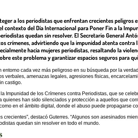
ger a los periodistas que enfrentan crecientes peligros en
el contexto del Día Internacional para Poner Fin a la Impu
periodistas quedan sin resolver. El Secretario General Ant
tos crímenes, advirtiendo que la impunidad atenta contra 
cialmente hacia mujeres periodistas, resaltando la violenci
 sobre este problema y garantizar espacios seguros para q
un entorno cada vez más peligroso en su búsqueda por la verdad
os verbales, amenazas legales, agresiones físicas, encarcelami
n castigo.
a la Impunidad de los Crímenes contra Periodistas, que se cele
 a quienes han sido silenciados y protección a aquellos que c
 como en el ámbito digital, donde el abuso puede propagarse co
os crecientes”, destacó Guterres. “Algunos son asesinados mie
odistas quedan sin resolver en todo el mundo.
s