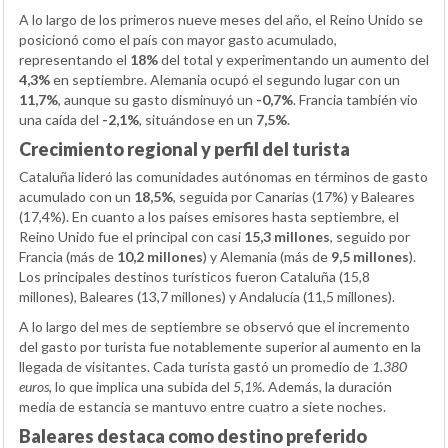
A lo largo de los primeros nueve meses del año, el Reino Unido se
posicionó como el país con mayor gasto acumulado,
representando el
18%
del total y experimentando un aumento del
4,3%
en septiembre. Alemania ocupó el segundo lugar con un
11,7%
, aunque su gasto disminuyó un
-0,7%
. Francia también vio
una caída del
-2,1%
, situándose en un
7,5%
.
Crecimiento regional y perfil del turista
Cataluña lideró las comunidades autónomas en términos de gasto
acumulado con un
18,5%
, seguida por Canarias (17%) y Baleares
(17,4%). En cuanto a los países emisores hasta septiembre, el
Reino Unido fue el principal con casi
15,3 millones
, seguido por
Francia (más de
10,2 millones
) y Alemania (más de
9,5 millones
).
Los principales destinos turísticos fueron Cataluña (15,8
millones), Baleares (13,7 millones) y Andalucía (11,5 millones).
A lo largo del mes de septiembre se observó que el incremento
del gasto por turista fue notablemente superior al aumento en la
llegada de visitantes. Cada turista gastó un promedio de
1.380
euros
, lo que implica una subida del
5,1%
. Además, la duración
media de estancia se mantuvo entre cuatro a siete noches.
Baleares destaca como destino preferido