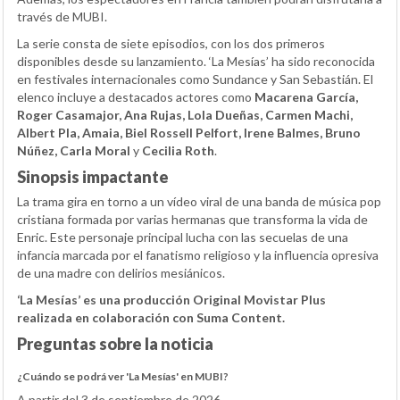
través de MUBI.
La serie consta de siete episodios, con los dos primeros
disponibles desde su lanzamiento. ‘La Mesías’ ha sido reconocida
en festivales internacionales como Sundance y San Sebastián. El
elenco incluye a destacados actores como
Macarena García,
Roger Casamajor, Ana Rujas, Lola Dueñas, Carmen Machi,
Albert Pla, Amaia, Biel Rossell Pelfort, Irene Balmes, Bruno
Núñez, Carla Moral
y
Cecilia Roth
.
Sinopsis impactante
La trama gira en torno a un vídeo viral de una banda de música pop
cristiana formada por varias hermanas que transforma la vida de
Enric. Este personaje principal lucha con las secuelas de una
infancia marcada por el fanatismo religioso y la influencia opresiva
de una madre con delirios mesiánicos.
‘La Mesías’ es una producción Original Movistar Plus
realizada en colaboración con Suma Content.
Preguntas sobre la noticia
¿Cuándo se podrá ver 'La Mesías' en MUBI?
A partir del 3 de septiembre de 2026.