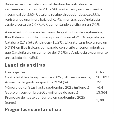
Baleares se consolidó como el destino favorito durante
septiembre con más de
2.187.288
visitantes y un crecimiento
interanual del
1,8%
. Cataluña recibió alrededor de
2.020.003
,
registrando una ligera baja del
-1,4%
, mientras que Andalucía
atrajo a cerca de
1.479.709
, aumentando su cifra en un
3,4%
.
A nivel autonómico en términos de gasto durante septiembre,
Illes Balears ocupó la primera posición con el
21,3%
, seguida por
Cataluña (19,2%) y Andalucía (15,2%). El gasto turístico creció un
5,3%
% en Illes Balears comparado con el año anterior; mientras
que Cataluña vio un aumento del
3,6%
% y Andalucía experimentó
una subida del
7,6%
%.
La noticia en cifras
Descripción
Cifra
Gasto total hasta septiembre 2025 (millones de euros)
105.827
Aumento del gasto respecto a 2024 (%)
7%
Número de turistas hasta septiembre 2025 (millones)
76.4
Gasto en septiembre 2025 (millones de euros)
13.364
Promedio de gasto por turista en septiembre 2025
1,380
(euros)
Preguntas sobre la noticia