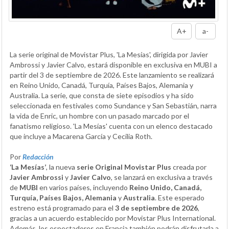
A+
a-
La serie original de Movistar Plus, 'La Mesías', dirigida por Javier
Ambrossi y Javier Calvo, estará disponible en exclusiva en MUBI a
partir del 3 de septiembre de 2026. Este lanzamiento se realizará
en Reino Unido, Canadá, Turquía, Países Bajos, Alemania y
Australia. La serie, que consta de siete episodios y ha sido
seleccionada en festivales como Sundance y San Sebastián, narra
la vida de Enric, un hombre con un pasado marcado por el
fanatismo religioso. 'La Mesías' cuenta con un elenco destacado
que incluye a Macarena García y Cecilia Roth.
Por
Redacción
‘La Mesías’
, la nueva
serie Original Movistar Plus
creada por
Javier Ambrossi
y
Javier Calvo
, se lanzará en exclusiva a través
de
MUBI
en varios países, incluyendo
Reino Unido, Canadá,
Turquía, Países Bajos, Alemania
y
Australia
. Este esperado
estreno está programado para el
3 de septiembre de 2026
,
gracias a un acuerdo establecido por Movistar Plus International.
Además, los espectadores en Francia también podrán disfrutarla a