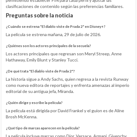
permitiendo establecer PIN para cada perfil y ajustar las
clasificaciones de contenido según las preferencias familiares.
Preguntas sobre la noticia
¿Cuándo se estrena "El diablo viste de Prada 2" en Disney+?
La película se estrena mañana, 29 de julio de 2026.
¿Quiénes son los actores principales de la secuela?
Los actores principales que regresan son Meryl Streep, Anne
Hathaway, Emily Blunt y Stanley Tucci.
¿De qué trata "El diablo viste de Prada 2"?
La historia sigue a Andy Sachs, quien regresa a la revista Runway
como nueva editora de reportajes y enfrenta amenazas al imperio
editorial de su antigua jefa, Miranda.
¿Quién dirige y escribe la película?
La película está dirigida por David Frankel y el guion es de Aline
Brosh McKenna.
¿Qué tipo de marcas aparecen en la película?
La película incluye marcas como Dior, Versace, Armani, Givenchy,