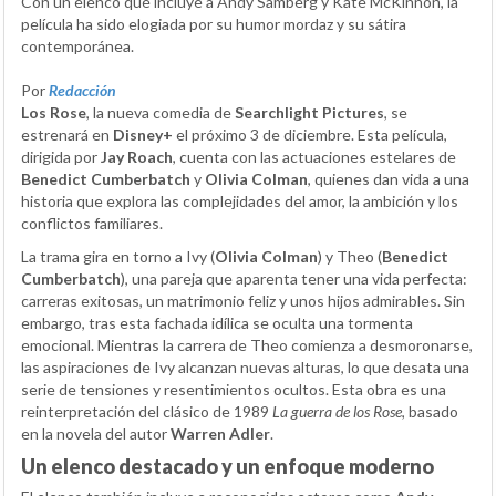
Con un elenco que incluye a Andy Samberg y Kate McKinnon, la
película ha sido elogiada por su humor mordaz y su sátira
contemporánea.
Por
Redacción
Los Rose
, la nueva comedia de
Searchlight Pictures
, se
estrenará en
Disney+
el próximo 3 de diciembre. Esta película,
dirigida por
Jay Roach
, cuenta con las actuaciones estelares de
Benedict Cumberbatch
y
Olivia Colman
, quienes dan vida a una
historia que explora las complejidades del amor, la ambición y los
conflictos familiares.
La trama gira en torno a Ivy (
Olivia Colman
) y Theo (
Benedict
Cumberbatch
), una pareja que aparenta tener una vida perfecta:
carreras exitosas, un matrimonio feliz y unos hijos admirables. Sin
embargo, tras esta fachada idílica se oculta una tormenta
emocional. Mientras la carrera de Theo comienza a desmoronarse,
las aspiraciones de Ivy alcanzan nuevas alturas, lo que desata una
serie de tensiones y resentimientos ocultos. Esta obra es una
reinterpretación del clásico de 1989
La guerra de los Rose
, basado
en la novela del autor
Warren Adler
.
Un elenco destacado y un enfoque moderno