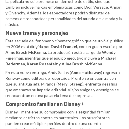
La película no solo promete un derroche de estilo, sino que
también incluye marcas emblemáticas como Dior, Versace, Armani
y Givenchy. Además, los espectadores podrán disfrutar de
cameos de reconocidas personalidades del mundo de la moda y la
música.
Nueva trama y personajes
Esta secuela del fenómeno cinematográfico que cautivó al público
en 2006 está dirigida por
David Frankel
, con un guion escrito por
Aline Brosh McKenna
. La producción está a cargo de
Wendy
Finerman
, mientras que el equipo ejecutivo incluye a
Michael
Bederman
,
Karen Rosenfelt
y
Aline Brosh McKenna
.
En esta nueva entrega, Andy Sachs (
Anne Hathaway
) regresa a
Runway como editora de reportajes. Pronto se encuentra con
que su antigua jefa, Miranda (
Meryl Streep
), enfrenta desafíos
que amenazan su imperio editorial. Viejos amigos y enemigos se
reencuentran en una pasarela llena de sorpresas.
Compromiso familiar en Disney+
Disney+ mantiene su compromiso con la seguridad familiar
mediante estrictos controles parentales. Los suscriptores
pueden crear múltiples perfiles dentro de una cuenta,