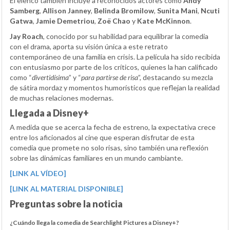
El elenco también incluye a reconocidos actores como
Andy
Samberg
,
Allison Janney
,
Belinda Bromilow
,
Sunita Mani
,
Ncuti
Gatwa
,
Jamie Demetriou
,
Zoë Chao
y
Kate McKinnon
.
Jay Roach
, conocido por su habilidad para equilibrar la comedia
con el drama, aporta su visión única a este retrato
contemporáneo de una familia en crisis. La película ha sido recibida
con entusiasmo por parte de los críticos, quienes la han calificado
como “
divertidísima
” y “
para partirse de risa
”, destacando su mezcla
de sátira mordaz y momentos humorísticos que reflejan la realidad
de muchas relaciones modernas.
Llegada a Disney+
A medida que se acerca la fecha de estreno, la expectativa crece
entre los aficionados al cine que esperan disfrutar de esta
comedia que promete no solo risas, sino también una reflexión
sobre las dinámicas familiares en un mundo cambiante.
[LINK AL VÍDEO]
[LINK AL MATERIAL DISPONIBLE]
Preguntas sobre la noticia
¿Cuándo llega la comedia de Searchlight Pictures a Disney+?