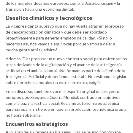
de los grandes desafíos europeos, como la
descarbonización
y la
transición hacia una economía digital.
Desafíos climáticos y tecnológicos
La vicepresidenta subrayó que no hay vuelta atrás en el proceso
de descarbonización climática y que debe ser abordado
proactivamente para generar empleos de calidad. «Si no lo
hacemos así, nos vamos a equivocar, porque vamos a dejar a
mucha gente atrás», advirtió.
Además, Díaz propuso un nuevo contrato social para enfrentar los
retos derivados de la digitalización y el avance de la inteligencia
artificial en el ámbito laboral. «No formamos parte del diseño de la
Inteligencia Artificial y deberíamos estar ahí. Necesitamos legislar
sobre derechos laborales en este contexto», exigió.
En su discurso, también evocó el espíritu original del proyecto
europeo post-Segunda Guerra Mundial, centrado en objetivos
como la paz y la justicia social. Reclamó autonomía estratégica
para Europa, insistiendo en que sin producción tecnológica propia
no habrá soberanía.
Encuentros estratégicos
A lo largo de su jornada en Bruselas, Díaz se reunió con Roxana