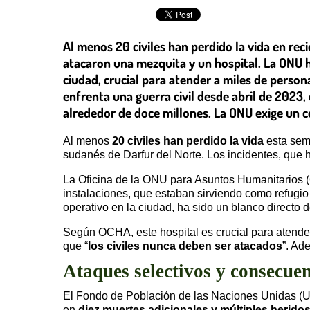
Al menos 20 civiles han perdido la vida en re
atacaron una mezquita y un hospital. La ONU h
ciudad, crucial para atender a miles de person
enfrenta una guerra civil desde abril de 2023
alrededor de doce millones. La ONU exige un ces
Al menos
20 civiles han perdido la vida
esta sema
sudanés de Darfur del Norte. Los incidentes, que
La Oficina de la ONU para Asuntos Humanitarios (
instalaciones, que estaban sirviendo como refugio p
operativo en la ciudad, ha sido un blanco directo 
Según OCHA, este hospital es crucial para atender
que “
los civiles nunca deben ser atacados
”. Ad
Ataques selectivos y consecue
El Fondo de Población de las Naciones Unidas (UN
en
diez muertes adicionales y múltiples heridos