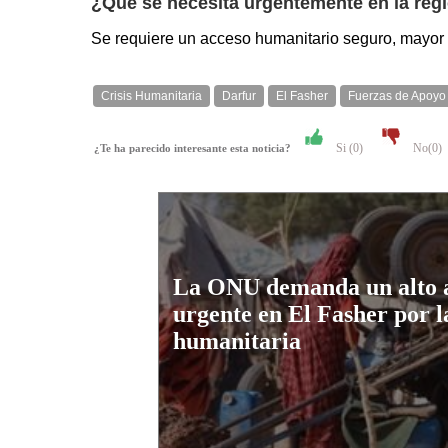
¿Qué se necesita urgentemente en la reg
Se requiere un acceso humanitario seguro, mayor p
Crisis Humanitaria
Darfur
El Fasher
Fuerzas de Apoyo
Si (
0
)
No(
0
)
¿Te ha parecido interesante esta noticia?
La ONU demanda un alto a
urgente en El Fasher por la
humanitaria