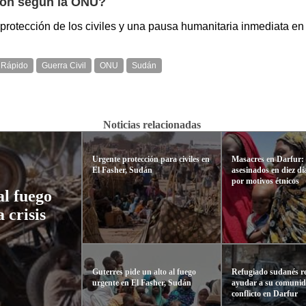
ión según la ONU?
rotección de los civiles y una pausa humanitaria inmediata en
 Rápido
Guerra Civil
ONU
Sudán
Noticias relacionadas
Urgente protección para civiles en
Masacres en Darfur: 9
El Fasher, Sudán
asesinados en diez dí
por motivos étnicos
l fuego
 crisis
Guterres pide un alto al fuego
Refugiado sudanés r
urgente en El Fasher, Sudán
ayudar a su comunida
conflicto en Darfur