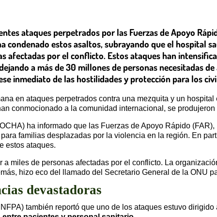
cientes ataques perpetrados por las Fuerzas de Apoyo Rápid
a condenado estos asaltos, subrayando que el hospital sau
as afectadas por el conflicto. Estos ataques han intensific
, dejando a más de 30 millones de personas necesitadas de
e inmediato de las hostilidades y protección para los civile
na en ataques perpetrados contra una mezquita y un hospital en
 han conmocionado a la comunidad internacional, se produjeron 
OCHA) ha informado que las Fuerzas de Apoyo Rápido (FAR), un
ara familias desplazadas por la violencia en la región. En parti
de estos ataques.
 a miles de personas afectadas por el conflicto. La organizació
emás, hizo eco del llamado del Secretario General de la ONU par
ncias devastadoras
FPA) también reportó que uno de los ataques estuvo dirigido a 
 entre pacientes y personal sanitario
.