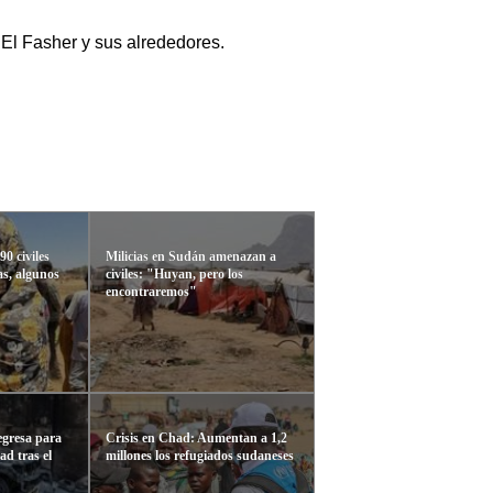
 El Fasher y sus alrededores.
0 civiles
Milicias en Sudán amenazan a
as, algunos
civiles: "Huyan, pero los
encontraremos"
egresa para
Crisis en Chad: Aumentan a 1,2
d tras el
millones los refugiados sudaneses