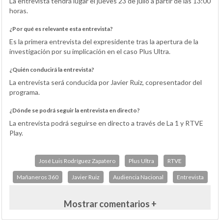
La entrevista tendrá lugar el jueves 23 de julio a partir de las 13:00
horas.
¿Por qué es relevante esta entrevista?
Es la primera entrevista del expresidente tras la apertura de la
investigación por su implicación en el caso Plus Ultra.
¿Quién conducirá la entrevista?
La entrevista será conducida por Javier Ruiz, copresentador del
programa.
¿Dónde se podrá seguir la entrevista en directo?
La entrevista podrá seguirse en directo a través de La 1 y RTVE
Play.
José Luis Rodríguez Zapatero
Plus Ultra
RTVE
Mañaneros 360
Javier Ruiz
Audiencia Nacional
Entrevista
Mostrar comentarios +