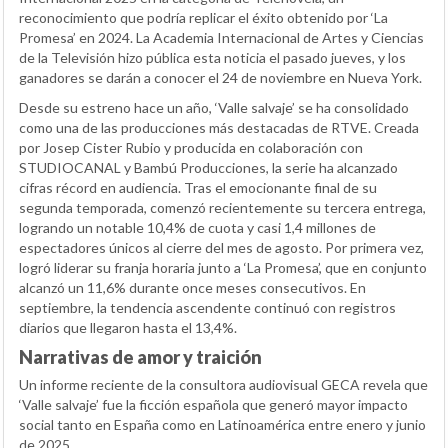
reconocimiento que podría replicar el éxito obtenido por ‘La
Promesa’ en 2024. La Academia Internacional de Artes y Ciencias
de la Televisión hizo pública esta noticia el pasado jueves, y los
ganadores se darán a conocer el 24 de noviembre en Nueva York.
Desde su estreno hace un año, ‘Valle salvaje’ se ha consolidado
como una de las producciones más destacadas de RTVE. Creada
por Josep Cister Rubio y producida en colaboración con
STUDIOCANAL y Bambú Producciones, la serie ha alcanzado
cifras récord en audiencia. Tras el emocionante final de su
segunda temporada, comenzó recientemente su tercera entrega,
logrando un notable 10,4% de cuota y casi 1,4 millones de
espectadores únicos al cierre del mes de agosto. Por primera vez,
logró liderar su franja horaria junto a ‘La Promesa’, que en conjunto
alcanzó un 11,6% durante once meses consecutivos. En
septiembre, la tendencia ascendente continuó con registros
diarios que llegaron hasta el 13,4%.
Narrativas de amor y traición
Un informe reciente de la consultora audiovisual GECA revela que
‘Valle salvaje’ fue la ficción española que generó mayor impacto
social tanto en España como en Latinoamérica entre enero y junio
de 2025.