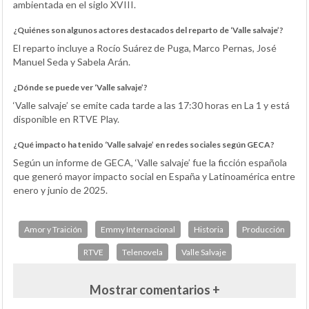
ambientada en el siglo XVIII.
¿Quiénes son algunos actores destacados del reparto de ‘Valle salvaje’?
El reparto incluye a Rocío Suárez de Puga, Marco Pernas, José
Manuel Seda y Sabela Arán.
¿Dónde se puede ver ‘Valle salvaje’?
‘Valle salvaje’ se emite cada tarde a las 17:30 horas en La 1 y está
disponible en RTVE Play.
¿Qué impacto ha tenido ‘Valle salvaje’ en redes sociales según GECA?
Según un informe de GECA, ‘Valle salvaje’ fue la ficción española
que generó mayor impacto social en España y Latinoamérica entre
enero y junio de 2025.
Amor y Traición
Emmy Internacional
Historia
Producción
RTVE
Telenovela
Valle Salvaje
Mostrar comentarios +