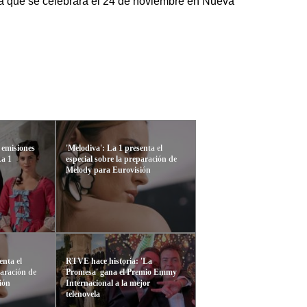
la que se celebrará el 24 de noviembre en Nueva
á emisiones
'Melodiva': La 1 presenta el
La 1
especial sobre la preparación de
Melody para Eurovisión
enta el
RTVE hace historia: 'La
paración de
Promesa' gana el Premio Emmy
ión
Internacional a la mejor
telenovela