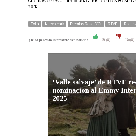
Además de estar nominada a los premios Rose D'Or
York.
Éxito
Nueva York
Premios Rose D'Or
RTVE
Teleno
Si (
0
)
No(
0
)
¿Te ha parecido interesante esta noticia?
‘Valle salvaje’ de RTVE re
nominación al Emmy Inter
2025