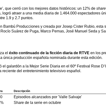
je’, que cerró con los mejores datos históricos: un 12% de
share
, logró atraer a una media diaria de 1.464.000 espectadores úni
tre 1.9 y 2.7 puntos.
Bambú Producciones y creada por Josep Cister Rubio, esta se
 a Rocío Suárez de Puga, Marco Pernas, José Manuel Seda y Sabe
rza el
éxito continuado de la ficción diaria de RTVE
en los pr
 la única producción española nominada durante esta edición.
nó el galardón a la Mejor Serie Diaria en el 60º Festival Rose D
a reciente del entretenimiento televisivo español.
ra
Descripción
00
Episodios alcanzados por 'Valle Salvaje'
2%
Share de la serie en octubre