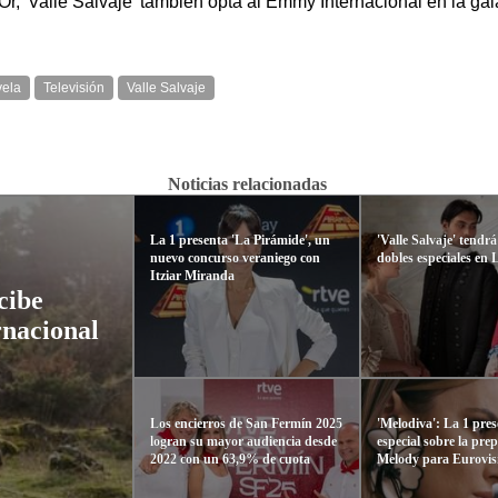
, 'Valle Salvaje' también opta al Emmy Internacional en la ga
vela
Televisión
Valle Salvaje
Noticias relacionadas
La 1 presenta 'La Pirámide', un
'Valle Salvaje' tendr
nuevo concurso veraniego con
dobles especiales en 
Itziar Miranda
cibe
nacional
Los encierros de San Fermín 2025
'Melodiva': La 1 pres
logran su mayor audiencia desde
especial sobre la pre
2022 con un 63,9% de cuota
Melody para Eurovis