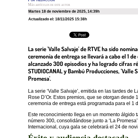
Más artículos de este autor
martes 18 de noviembre de 2025
,
14:39h
Actualizado el:
18/11/2025 15:38h
La serie 'Valle Salvaje' de RTVE ha sido nomin
ceremonia de entrega se llevará a cabo el 1 d
alcanzado 300 episodios y ha logrado cifras 
STUDIOCANAL y Bambú Producciones, 'Valle Salva
Promesa'.
La serie ‘Valle Salvaje’, emitida en las tardes de 
Rose D’Or. Estos premios, que se otorgan desde 19
ceremonia de entrega está programada para el 1 
Este reconocimiento llega en un momento álgido tan
número 300, consolidándose junto a ‘La Promesa’ 
Internacional, cuya gala se celebrará el 24 de no
Éxito y audiencia destacada