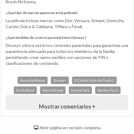
Brosh McKenna.
¿Qué tipo de marcas aparecen en la película?
La película incluye marcas como Dior, Versace, Armani, Givenchy,
Cartier, Dolce & Gabbana, Tiffany y Fendi.
¿Qué medidas de control parental tiene Disney+?
Disney+ ofrece estrictos controles parentales para garantizar una
experiencia adecuada para todos los miembros de la familia,
permitiendo crear varios perfiles con opciones de PIN y
clasificaciones de contenido.
Anne Hathaway
Disney+
El Diablo Viste de Prada 2
Emily Blunt
Meryl Streep
Nueva York
Stanley Tucci
Mostrar comentarios +
Abrir página en versión completa