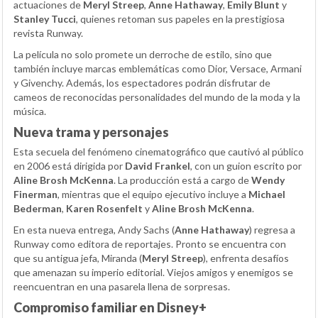
actuaciones de
Meryl Streep
,
Anne Hathaway
,
Emily Blunt
y
Stanley Tucci
, quienes retoman sus papeles en la prestigiosa
revista Runway.
La película no solo promete un derroche de estilo, sino que
también incluye marcas emblemáticas como Dior, Versace, Armani
y Givenchy. Además, los espectadores podrán disfrutar de
cameos de reconocidas personalidades del mundo de la moda y la
música.
Nueva trama y personajes
Esta secuela del fenómeno cinematográfico que cautivó al público
en 2006 está dirigida por
David Frankel
, con un guion escrito por
Aline Brosh McKenna
. La producción está a cargo de
Wendy
Finerman
, mientras que el equipo ejecutivo incluye a
Michael
Bederman
,
Karen Rosenfelt
y
Aline Brosh McKenna
.
En esta nueva entrega, Andy Sachs (
Anne Hathaway
) regresa a
Runway como editora de reportajes. Pronto se encuentra con
que su antigua jefa, Miranda (
Meryl Streep
), enfrenta desafíos
que amenazan su imperio editorial. Viejos amigos y enemigos se
reencuentran en una pasarela llena de sorpresas.
Compromiso familiar en Disney+