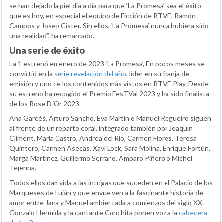
se han dejado la piel dia a día para que ‘La Promesa’ sea el éxito
que es hoy, en especial el.equipo de Ficción de RTVE, Ramón
Campos y Josep Cister. Sin ellos, ‘La Promesa’ nunca hubiera sido
una realidad”, ha remarcado.
Una serie de éxito
La 1 estrenó en enero de 2023 ‘La Promesa’, En pocos meses se
convirtió en la
serie revelación del año
, líder en su franja de
emisión y uno de los contenidos más vistos en RTVE Play. Desde
su estreno ha recogido el Premio FesTVal 2023 y ha sido finalista
de los Rose D´Or 2023
Ana Garcés, Arturo Sancho, Eva Martín o Manuel Regueiro siguen
al frente de un reparto coral, integrado también por Joaquín
Climent, María Castro, Andrea del Río, Carmen Flores, Teresa
Quintero, Carmen Asecas, Xavi Lock, Sara Molina, Enrique Fortún,
Marga Martínez, Guillermo Serrano, Amparo Piñero o Michel
Tejerina.
Todos ellos dan vida a las intrigas que suceden en el Palacio de los
Marqueses de Luján y que envuelven a la fascinante historia de
amor entre Jana y Manuel ambientada a comienzos del siglo XX.
Gonzalo Hermida y la cantante Conchita ponen voz a la
cabecera