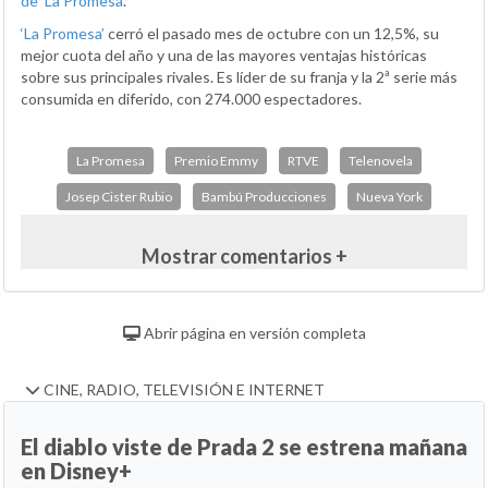
de ‘La Promesa’
.
‘La Promesa’
cerró el pasado mes de octubre con un 12,5%, su
mejor cuota del año y una de las mayores ventajas históricas
sobre sus principales rivales. Es líder de su franja y la 2ª serie más
consumida en diferido, con 274.000 espectadores.
La Promesa
Premio Emmy
RTVE
Telenovela
Josep Cister Rubio
Bambú Producciones
Nueva York
Mostrar comentarios +
Abrir página en versión completa
CINE, RADIO, TELEVISIÓN E INTERNET
El diablo viste de Prada 2 se estrena mañana
en Disney+