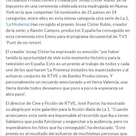
impuesto en una ceremonia celebrada esta madrugada en Nueva
York en la que competían 56 nominados de 21 países en 14
categorías, entre ellos en esta misma categoría otra serie de La 1,
‘La Moderna’
. Han recogido el premio Josep Cister Rubio, creador
de la serie; y Ramón Campos, productor. España ha conseguido en
esta ceremonia otro Emmy para el programa documental de TV3
‘Punt de no retorn’.
El creador Josep Cister ha expresado su emoción “por haber
tenido la oportunidad de vivir este momento histórico para la
televisión en España. Esto es un premio al trabajo de todos y cada
uno de los que hacen ‘La Promesa’ incluidos los espectadores y al
esfuerzo conjunto de RTVE y de Bambú Producciones. Y
personalmente un recuerdo emocionado a mi tierra Valencia, una
tierra donde todos deseamos que poco a poco la esperanza se
abra paso”.
El director de Cine y Ficción de RTVE, José Pastor, ha mostrado
su alegría por este galardón para la ficción diaria de La 1. “Cuando
arrancamos esta serie era impensable el recorrido que iba a tener.
Sabíamos que podía funcionar y enganchar a la audiencia, pero no
esperábamos los hitos que ha conseguido”, ha destacado. “Este
premio es el resultado del esfuerzo de muchisimas personas que