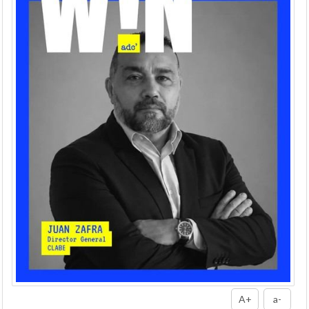
A+
a-