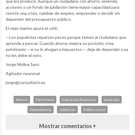
que les produce. Aunque un ciudadano con ahorro, vivienda,
acciones o un fondo de jubilación tiene mayor capacidad para
resistir una crisis, cambiar de empleo, emprender o decidir sin
depender del presupuesto público.
El viejo marino apura el café:
—Los populistas reparten peces porque temen al ciudadano que
aprende a pescar. Cuando ahorra, mejora su posición, crea
patrimonio —si no lo ahogan a impuestos—, deja de depender y ya
no les debe el voto.
Jorge Molina Sanz
Agitador neuronal
jorge@consultech.es
Ahorro
Patrimonio
Educación financiera
Inversión
Dependencia
Jubilación
Política social
Mostrar comentarios +