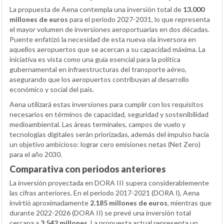
La propuesta de Aena contempla una inversión total de
13.000
millones de euros
para el periodo 2027-2031, lo que representa
el mayor volumen de inversiones aeroportuarias en dos décadas.
Puente enfatizó la necesidad de esta nueva ola inversora en
aquellos aeropuertos que se acercan a su capacidad máxima. La
iniciativa es vista como una guía esencial para la política
gubernamental en infraestructuras del transporte aéreo,
asegurando que los aeropuertos contribuyan al desarrollo
económico y social del país.
Aena utilizará estas inversiones para cumplir con los requisitos
necesarios en términos de capacidad, seguridad y sostenibilidad
medioambiental. Las áreas terminales, campos de vuelo y
tecnologías digitales serán priorizadas, además del impulso hacia
un objetivo ambicioso: lograr cero emisiones netas (Net Zero)
para el año 2030.
Comparativa con periodos anteriores
La inversión proyectada en DORA III supera considerablemente
las cifras anteriores. En el periodo 2017-2021 (DORA I), Aena
invirtió aproximadamente
2.185 millones de euros
, mientras que
durante 2022-2026 (DORA II) se prevé una inversión total
cercana a
3.542 millones
. La propuesta actual representa un