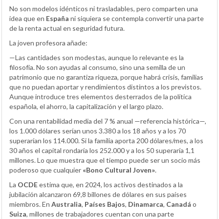
No son modelos idénticos ni trasladables, pero comparten una
idea que en
España
ni siquiera se contempla convertir una parte
de la renta actual en seguridad futura.
La joven profesora añade:
—Las cantidades son modestas, aunque lo relevante es la
filosofía. No son ayudas al consumo, sino una semilla de un
patrimonio que no garantiza riqueza, porque habrá crisis, familias
que no puedan aportar y rendimientos distintos a los previstos.
Aunque introduce tres elementos desterrados de la política
española, el ahorro, la capitalización y el largo plazo.
Con una rentabilidad media del 7 % anual —referencia histórica—,
los 1.000 dólares serían unos 3.380 a los 18 años y a los 70
superarían los 114.000. Si la familia aporta 200 dólares/mes, a los
30 años el capital rondaría los 252.000 y a los 50 superaría 1,1
millones. Lo que muestra que el tiempo puede ser un socio más
poderoso que cualquier
«Bono Cultural Joven»
.
La
OCDE
estima que, en 2024, los activos destinados a la
jubilación alcanzaron 69,8 billones de dólares en sus países
miembros. En
Australia
,
Países Bajos
,
Dinamarca
,
Canadá
o
Suiza
, millones de trabajadores cuentan con una parte