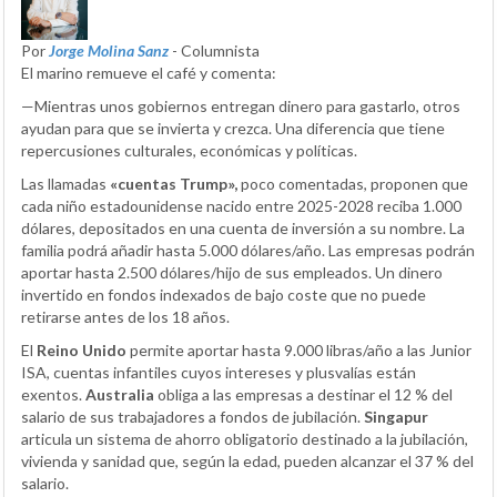
Por
Jorge Molina Sanz
- Columnista
El marino remueve el café y comenta:
—Mientras unos gobiernos entregan dinero para gastarlo, otros
ayudan para que se invierta y crezca. Una diferencia que tiene
repercusiones culturales, económicas y políticas.
Las llamadas
«cuentas Trump»,
poco comentadas, proponen que
cada niño estadounidense nacido entre 2025-2028 reciba 1.000
dólares, depositados en una cuenta de inversión a su nombre. La
familia podrá añadir hasta 5.000 dólares/año. Las empresas podrán
aportar hasta 2.500 dólares/hijo de sus empleados. Un dinero
invertido en fondos indexados de bajo coste que no puede
retirarse antes de los 18 años.
El
Reino Unido
permite aportar hasta 9.000 libras/año a las Junior
ISA, cuentas infantiles cuyos intereses y plusvalías están
exentos.
Australia
obliga a las empresas a destinar el 12 % del
salario de sus trabajadores a fondos de jubilación.
Singapur
articula un sistema de ahorro obligatorio destinado a la jubilación,
vivienda y sanidad que, según la edad, pueden alcanzar el 37 % del
salario.