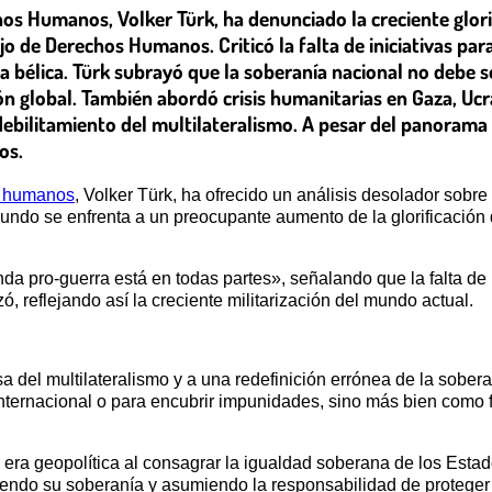
os Humanos, Volker Türk, ha denunciado la creciente glorif
jo de Derechos Humanos. Criticó la falta de iniciativas par
da bélica. Türk subrayó que la soberanía nacional no debe s
ón global. También abordó crisis humanitarias en Gaza, Ucr
ebilitamiento del multilateralismo. A pesar del panorama
os.
 humanos
, Volker Türk, ha ofrecido un análisis desolador sobre 
undo se enfrenta a un preocupante aumento de la glorificación 
a pro-guerra está en todas partes», señalando que la falta de 
zó, reflejando así la creciente militarización del mundo actual.
sa del multilateralismo y a una redefinición errónea de la sobe
 internacional o para encubrir impunidades, sino más bien com
era geopolítica al consagrar la igualdad soberana de los Estad
ciendo su soberanía y asumiendo la responsabilidad de protege