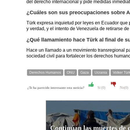
del derecho internacional y pide medidas inmediata
¿Cuáles son sus preocupaciones sobre A
Türk expresa inquietud por leyes en Ecuador que po
y verdad, y el intento de Venezuela de retirarse de 
¿Qué llamamiento hace Türk al final de s
Hace un llamado a un movimiento transregional par
sociedad civil para fortalecer los derechos human
Derechos Humanos
ONU
Gaza
Ucrania
Volker Tür
Si (
0
)
No(
0
)
¿Te ha parecido interesante esta noticia?
Continúan las muertes de c