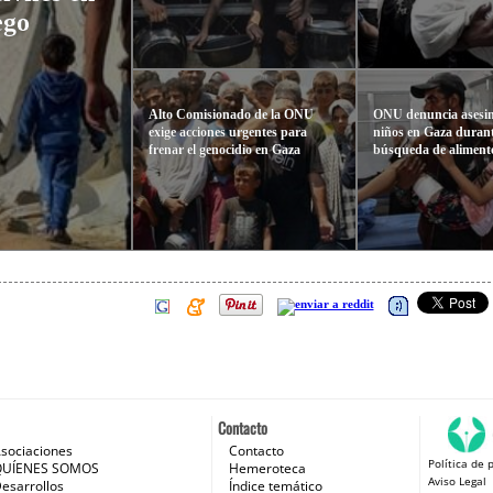
ego
Alto Comisionado de la ONU
ONU denuncia asesin
exige acciones urgentes para
niños en Gaza durant
frenar el genocidio en Gaza
búsqueda de aliment
Contacto
sociaciones
Contacto
Política de 
 e Internet
QUÍENES SOMOS
Hemeroteca
Aviso Legal
esarrollos
Índice temático