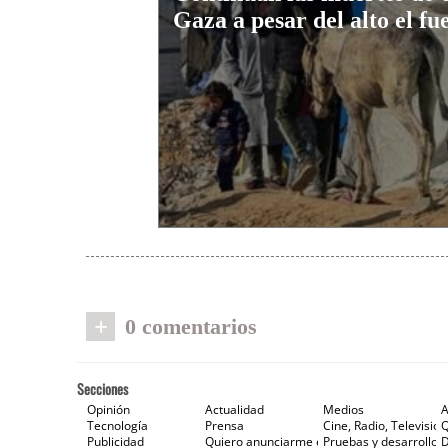
Gaza a pesar del alto el fu
+
0 comentarios
Secciones
Opinión
Actualidad
Medios
A
Tecnología
Prensa
Cine, Radio, Televisión
Publicidad
Quiero anunciarme en Gaceta de Prensa
Pruebas y desarrollos
D