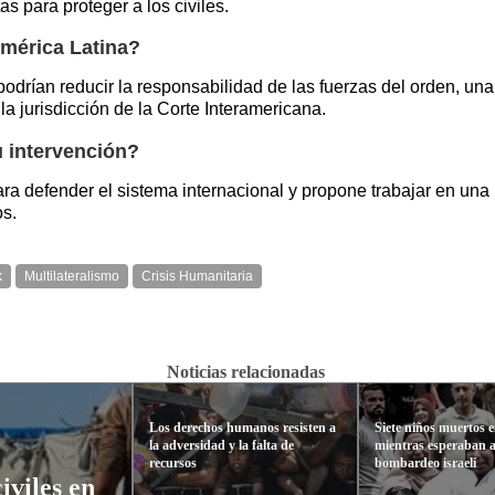
s para proteger a los civiles.
mérica Latina?
drían reducir la responsabilidad de las fuerzas del orden, una 
la jurisdicción de la Corte Interamericana.
u intervención?
a defender el sistema internacional y propone trabajar en una n
os.
k
Multilateralismo
Crisis Humanitaria
Noticias relacionadas
Los derechos humanos resisten a
Siete niños muertos 
la adversidad y la falta de
mientras esperaban 
recursos
bombardeo israelí
iviles en