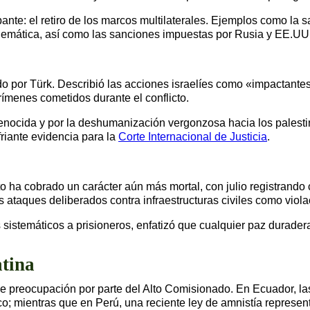
ante: el retiro de los marcos multilaterales. Ejemplos como la 
emática, así como las sanciones impuestas por Rusia y EE.UU.
ado por Türk. Describió las acciones israelíes como «impactant
rímenes cometidos durante el conflicto.
 genocida y por la deshumanización vergonzosa hacia los palesti
friante evidencia para la
Corte Internacional de Justicia
.
to ha cobrado un carácter aún más mortal, con julio registrando 
 ataques deliberados contra infraestructuras civiles como viol
sistemáticos a prisioneros, enfatizó que cualquier paz durader
tina
e preocupación por parte del Alto Comisionado. En Ecuador, las
ico; mientras que en Perú, una reciente ley de amnistía represent