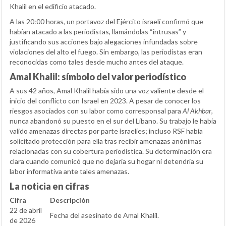
Khalil en el edificio atacado.
A las 20:00 horas, un portavoz del Ejército israelí confirmó que
habían atacado a las periodistas, llamándolas “intrusas” y
justificando sus acciones bajo alegaciones infundadas sobre
violaciones del alto el fuego. Sin embargo, las periodistas eran
reconocidas como tales desde mucho antes del ataque.
Amal Khalil: símbolo del valor periodístico
A sus 42 años, Amal Khalil había sido una voz valiente desde el
inicio del conflicto con Israel en 2023. A pesar de conocer los
riesgos asociados con su labor como corresponsal para
Al Akhbar
,
nunca abandonó su puesto en el sur del Líbano. Su trabajo le había
valido amenazas directas por parte israelíes; incluso RSF había
solicitado protección para ella tras recibir amenazas anónimas
relacionadas con su cobertura periodística. Su determinación era
clara cuando comunicó que no dejaría su hogar ni detendría su
labor informativa ante tales amenazas.
La noticia en cifras
Cifra
Descripción
22 de abril
Fecha del asesinato de Amal Khalil.
de 2026