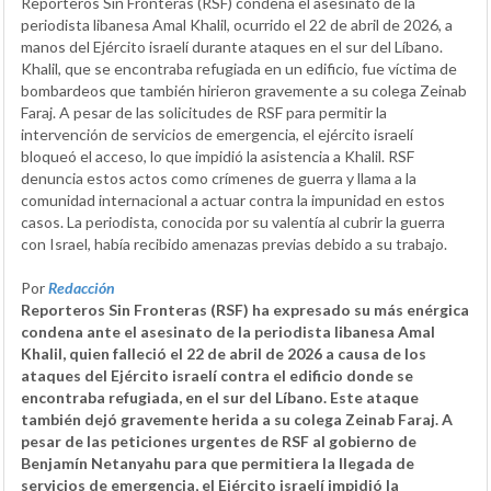
Reporteros Sin Fronteras (RSF) condena el asesinato de la
periodista libanesa Amal Khalil, ocurrido el 22 de abril de 2026, a
manos del Ejército israelí durante ataques en el sur del Líbano.
Khalil, que se encontraba refugiada en un edificio, fue víctima de
bombardeos que también hirieron gravemente a su colega Zeinab
Faraj. A pesar de las solicitudes de RSF para permitir la
intervención de servicios de emergencia, el ejército israelí
bloqueó el acceso, lo que impidió la asistencia a Khalil. RSF
denuncia estos actos como crímenes de guerra y llama a la
comunidad internacional a actuar contra la impunidad en estos
casos. La periodista, conocida por su valentía al cubrir la guerra
con Israel, había recibido amenazas previas debido a su trabajo.
Por
Redacción
Reporteros Sin Fronteras (RSF) ha expresado su más enérgica
condena ante el asesinato de la periodista libanesa Amal
Khalil, quien falleció el 22 de abril de 2026 a causa de los
ataques del Ejército israelí contra el edificio donde se
encontraba refugiada, en el sur del Líbano. Este ataque
también dejó gravemente herida a su colega Zeinab Faraj. A
pesar de las peticiones urgentes de RSF al gobierno de
Benjamín Netanyahu para que permitiera la llegada de
servicios de emergencia, el Ejército israelí impidió la