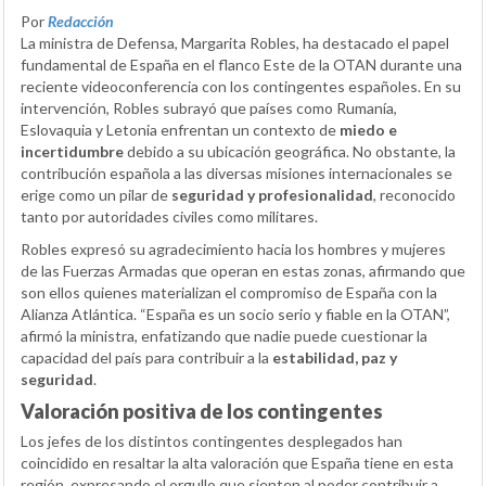
Por
Redacción
La ministra de Defensa, Margarita Robles, ha destacado el papel
fundamental de España en el flanco Este de la OTAN durante una
reciente videoconferencia con los contingentes españoles. En su
intervención, Robles subrayó que países como Rumanía,
Eslovaquia y Letonia enfrentan un contexto de
miedo e
incertidumbre
debido a su ubicación geográfica. No obstante, la
contribución española a las diversas misiones internacionales se
erige como un pilar de
seguridad y profesionalidad
, reconocido
tanto por autoridades civiles como militares.
Robles expresó su agradecimiento hacia los hombres y mujeres
de las Fuerzas Armadas que operan en estas zonas, afirmando que
son ellos quienes materializan el compromiso de España con la
Alianza Atlántica. “España es un socio serio y fiable en la OTAN”,
afirmó la ministra, enfatizando que nadie puede cuestionar la
capacidad del país para contribuir a la
estabilidad, paz y
seguridad
.
Valoración positiva de los contingentes
Los jefes de los distintos contingentes desplegados han
coincidido en resaltar la alta valoración que España tiene en esta
región, expresando el orgullo que sienten al poder contribuir a