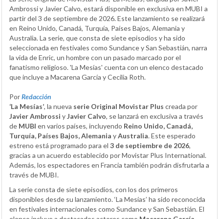
Ambrossi y Javier Calvo, estará disponible en exclusiva en MUBI a
partir del 3 de septiembre de 2026. Este lanzamiento se realizará
en Reino Unido, Canadá, Turquía, Países Bajos, Alemania y
Australia. La serie, que consta de siete episodios y ha sido
seleccionada en festivales como Sundance y San Sebastián, narra
la vida de Enric, un hombre con un pasado marcado por el
fanatismo religioso. 'La Mesías' cuenta con un elenco destacado
que incluye a Macarena García y Cecilia Roth.
Por
Redacción
‘La Mesías’
, la nueva
serie Original Movistar Plus
creada por
Javier Ambrossi
y
Javier Calvo
, se lanzará en exclusiva a través
de
MUBI
en varios países, incluyendo
Reino Unido, Canadá,
Turquía, Países Bajos, Alemania
y
Australia
. Este esperado
estreno está programado para el
3 de septiembre de 2026
,
gracias a un acuerdo establecido por Movistar Plus International.
Además, los espectadores en Francia también podrán disfrutarla a
través de MUBI.
La serie consta de siete episodios, con los dos primeros
disponibles desde su lanzamiento. ‘La Mesías’ ha sido reconocida
en festivales internacionales como Sundance y San Sebastián. El
elenco incluye a destacados actores como
Macarena García,