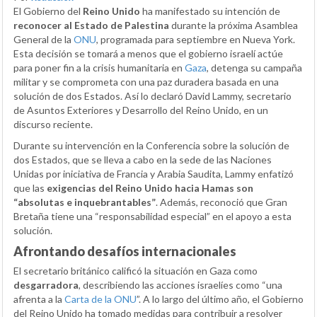
El Gobierno del
Reino Unido
ha manifestado su intención de
reconocer al Estado de Palestina
durante la próxima Asamblea
General de la
ONU
, programada para septiembre en Nueva York.
Esta decisión se tomará a menos que el gobierno israelí actúe
para poner fin a la crisis humanitaria en
Gaza
, detenga su campaña
militar y se comprometa con una paz duradera basada en una
solución de dos Estados. Así lo declaró David Lammy, secretario
de Asuntos Exteriores y Desarrollo del Reino Unido, en un
discurso reciente.
Durante su intervención en la Conferencia sobre la solución de
dos Estados, que se lleva a cabo en la sede de las Naciones
Unidas por iniciativa de Francia y Arabia Saudita, Lammy enfatizó
que las
exigencias del Reino Unido hacia Hamas son
“absolutas e inquebrantables”
. Además, reconoció que Gran
Bretaña tiene una “responsabilidad especial” en el apoyo a esta
solución.
Afrontando desafíos internacionales
El secretario británico calificó la situación en Gaza como
desgarradora
, describiendo las acciones israelíes como “una
afrenta a la
Carta de la ONU
”. A lo largo del último año, el Gobierno
del Reino Unido ha tomado medidas para contribuir a resolver