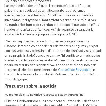
Anuncio de medidas inmediatas
Lammy también destacó que el reconocimiento del Estado
palestino no resolverá automáticamente los problemas
existentes sobre el terreno. Por ello, anunció varias medidas
inmediatas, incluyendo el
lanzamiento aéreo de suministros
humanitarios junto con Jordania
, así como el traslado de niños
heridos a hospitales británicos. Asimismo, instó a reanudar la
asistencia humanitaria proporcionada por la ONU.
"No hay mejor visión para el futuro en esta región que dos
Estados: israelíes viviendo dentro de fronteras seguras y en paz
con sus vecinos; y palestinos disfrutando de dignidad y seguridad
en su propio Estado", concluyó Lammy. "El conflicto entre israelíes
y palestinos debe resolverse ahora". El reconocimiento británico
podría marcar un hito significativo, siendo este el segundo país
occidental miembro permanente del
Consejo de Seguridad
en
hacerlo, tras Francia, lo que dejaría únicamente a Estados Unidos
fuera del grupo.
Preguntas sobre la noticia
¿Qué anunció el Reino Unido respecto al Estado de Palestina?
El Reino Unido anunció que reconocerá al Estado de Palestina en
septiembre, durante la próxima Asamblea General de la ONU, a