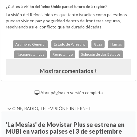
¿Cuál es la visión del Reino Unido para el futuro de la región?
La visión del Reino Unido es que tanto israelíes como palestinos
puedan vivir en paz y seguridad dentro de fronteras seguras,
resolviendo así el conflicto que ha durado décadas.
Asamblea General
Estado de Palestina
Gaza
Hamas
Naciones Unidas
Reino Unido
Solución de dos Estados
Mostrar comentarios +
Abrir página en versión completa
CINE, RADIO, TELEVISIÓN E INTERNET
'La Mesías' de Movistar Plus se estrena en
MUBI en varios países el 3 de septiembre