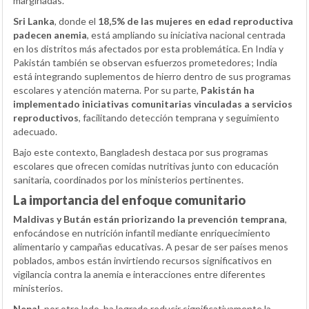
marginadas.
Sri Lanka
, donde el
18,5% de las mujeres en edad reproductiva
padecen anemia
, está ampliando su iniciativa nacional centrada
en los distritos más afectados por esta problemática. En India y
Pakistán también se observan esfuerzos prometedores; India
está integrando suplementos de hierro dentro de sus programas
escolares y atención materna. Por su parte,
Pakistán ha
implementado iniciativas comunitarias vinculadas a servicios
reproductivos
, facilitando detección temprana y seguimiento
adecuado.
Bajo este contexto, Bangladesh destaca por sus programas
escolares que ofrecen comidas nutritivas junto con educación
sanitaria, coordinados por los ministerios pertinentes.
La importancia del enfoque comunitario
Maldivas y Bután están priorizando la prevención temprana
,
enfocándose en nutrición infantil mediante enriquecimiento
alimentario y campañas educativas. A pesar de ser países menos
poblados, ambos están invirtiendo recursos significativos en
vigilancia contra la anemia e interacciones entre diferentes
ministerios.
Nepal
, por otro lado, ha logrado reducir significativamente la