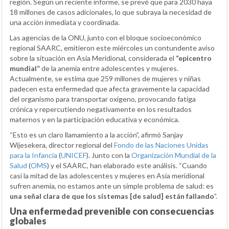
región. Según un reciente informe, se prevé que para 2030 haya
18 millones de casos adicionales, lo que subraya la necesidad de
una acción inmediata y coordinada.
Las agencias de la ONU, junto con el bloque socioeconómico
regional SAARC, emitieron este miércoles un contundente aviso
sobre la situación en Asia Meridional, considerada el
“epicentro
mundial”
de la anemia entre adolescentes y mujeres.
Actualmente, se estima que 259 millones de mujeres y niñas
padecen esta enfermedad que afecta gravemente la capacidad
del organismo para transportar oxígeno, provocando fatiga
crónica y repercutiendo negativamente en los resultados
maternos y en la participación educativa y económica.
“Esto es un claro llamamiento a la acción”, afirmó Sanjay
Wijesekera, director regional del
Fondo de las Naciones Unidas
para la Infancia
(
UNICEF
). Junto con la
Organización Mundial de la
Salud
(
OMS
) y el SAARC, han elaborado este análisis. “Cuando
casi la mitad de las adolescentes y mujeres en Asia meridional
sufren anemia, no estamos ante un simple problema de salud: es
una señal clara de que los sistemas [de salud] están fallando
”.
Una enfermedad prevenible con consecuencias
globales