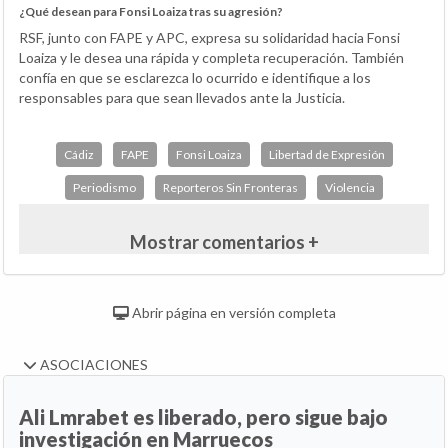
¿Qué desean para Fonsi Loaiza tras su agresión?
RSF, junto con FAPE y APC, expresa su solidaridad hacia Fonsi
Loaiza y le desea una rápida y completa recuperación. También
confía en que se esclarezca lo ocurrido e identifique a los
responsables para que sean llevados ante la Justicia.
Cádiz
FAPE
Fonsi Loaiza
Libertad de Expresión
Periodismo
Reporteros Sin Fronteras
Violencia
Mostrar comentarios +
Abrir página en versión completa
ASOCIACIONES
Ali Lmrabet es liberado, pero sigue bajo
investigación en Marruecos