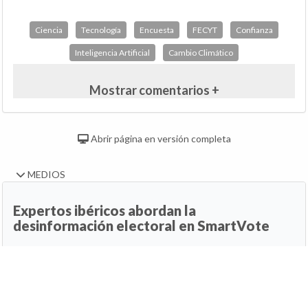
Ciencia
Tecnología
Encuesta
FECYT
Confianza
Inteligencia Artificial
Cambio Climático
Mostrar comentarios +
Abrir página en versión completa
MEDIOS
Expertos ibéricos abordan la
desinformación electoral en SmartVote
31 de julio de 2026, 14:00h