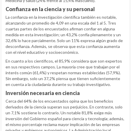
Medicina y salud (24% frente al 15,4% masculino).
Confianza en la ciencia y su personal
La confianza en la investigación científica también es notable,
alcanzando un promedio de 4,09 en una escala del 1 al 5. Tres
cuartas partes de los encuestados afirman confiar en alguna
medida en esta investigación; un 43,2% confía plenamente y un
32,6% lo hace parcialmente. Solo un 11% expresa algún grado de
desconfianza. Además, se observa que esta confianza aumenta
con el nivel educativo y socioeconómico.
En cuanto a los científicos, el 85,9% considera que son expertos
en sus respectivos campos. La mayoría cree que trabajan por el
interés común (61,4%) y respetan normas establecidas (57,9%).
Sin embargo, solo un 37,2% piensa que tienen suficientemente
en cuenta a la ciudadanía durante su trabajo investigativo.
Inversión necesaria en ciencia
Cerca del 64% de los encuestados opina que los beneficios
derivados de la ciencia superan sus perjuicios. En contraste, solo
un 7,1% sostiene lo contrario. Un notable 81,8% exige más
inversión del Gobierno español para ciencia y tecnología; además,
el mismo porcentaje reclama mayor implicación de las empresas
privadas y gobiernos autonómicos. La Administración local