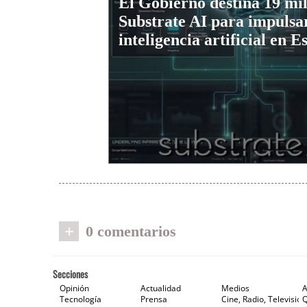
El Gobierno destina 19 mil
Substrate AI para impulsar
inteligencia artificial en 
+
0 comentarios
Secciones
Opinión
Actualidad
Medios
A
Tecnología
Prensa
Cine, Radio, Televisión