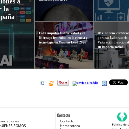
lones a
 la
España
Fedit impulsa la diversidad y el
IBV obtiene certifi
liderazgo femenino en la ciencia y
para su Laboratorio 
tecnología en Women Lead 2026
Valoración Funcional
su impacto social
Contacto
sociaciones
Contacto
Política de 
 e Internet
QUÍENES SOMOS
Hemeroteca