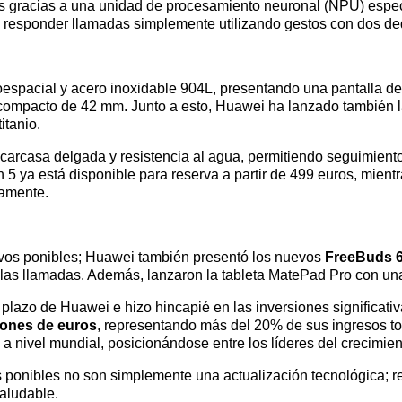
s gracias a una unidad de procesamiento neuronal (NPU) especí
o responder llamadas simplemente utilizando gestos con dos de
roespacial y acero inoxidable 904L, presentando una pantalla de 
ompacto de 42 mm. Junto a esto, Huawei ha lanzado también l
itanio.
 carcasa delgada y resistencia al agua, permitiendo seguimient
5 ya está disponible para reserva a partir de 499 euros, mientr
vamente.
tivos ponibles; Huawei también presentó los nuevos
FreeBuds 
e las llamadas. Además, lanzaron la tableta MatePad Pro con 
 plazo de Huawei e hizo hincapié en las inversiones significati
lones de euros
, representando más del 20% de sus ingresos tot
a nivel mundial, posicionándose entre los líderes del crecimient
os ponibles no son simplemente una actualización tecnológica; 
aludable.