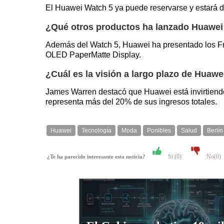
El Huawei Watch 5 ya puede reservarse y estará dis
¿Qué otros productos ha lanzado Huawei 
Además del Watch 5, Huawei ha presentado los Fre
OLED PaperMatte Display.
¿Cuál es la visión a largo plazo de Hua
James Warren destacó que Huawei está invirtiendo
representa más del 20% de sus ingresos totales.
Huawei
Tecnología
Moda
Ponibles
Salud
Berlín
Si (
0
)
No(
0
)
¿Te ha parecido interesante esta noticia?