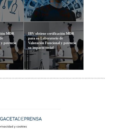
cación MDR
IBV obtiene certificación MDR
de
para su Laboratorio de
 y potencia
Valoración Funcional y potencia
su impacto social
privacidad y cookies