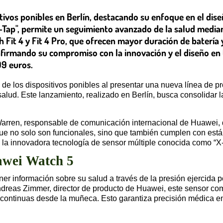
vos ponibles en Berlín, destacando su enfoque en el diseñ
-Tap", permite un seguimiento avanzado de la salud median
it 4 y Fit 4 Pro, que ofrecen mayor duración de batería y
afirmando su compromiso con la innovación y el diseño en
99 euros.
 de los dispositivos ponibles al presentar una nueva línea de
salud. Este lanzamiento, realizado en Berlín, busca consolidar 
arren, responsable de comunicación internacional de Huawei, d
ue no solo son funcionales, sino que también cumplen con está
z la innovadora tecnología de sensor múltiple conocida como “X
uawei Watch 5
ner información sobre su salud a través de la presión ejercid
reas Zimmer, director de producto de Huawei, este sensor com
continuas desde la muñeca. Esto garantiza precisión médica en