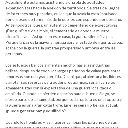
Actualmente estamos asistiendo a una ola de actitudes
expansionistas hacia la anexión de territorios. Se trata de juegos
de intereses muy pesados, en los que la avaricia está impulsada
por el deseo de tener más de lo que les corresponde por derecho.
Ante nosotros, pues, un auténtico cementerio de expectativas.
¿Por qué?
Así de simple, el cementerio es donde la muerte
silenció la vida. Así que, en este caso, la guerra silenció la paz.
Porque la paz es la mayor amenaza para el estado de guerra. La paz
acaba con la guerra, la paz trae prosperidad y armonía entre las
personas.
Los esfuerzos bélicos alimentan mucho más a las industrias
bélicas, después de todo, los largos períodos de calma para estas
empresas son una gran pérdida. De ahí que, al alentar a los líderes
a agotar sus reservas para poder producir más, surjan carreras
armamentistas con la expectativa de una guerra localizada o
ampliada. Cuando se pierden espacios para el buen diálogo, se
pierde parte de la humedad, porque toda ruptura es una ruptura y
la guerra es una gran catástrofe.
En el escenario bélico actual,
¿puede generar paz y equilibrio?
Cuando los hombres y las mujeres cambian los patrones de sus
industrias para alimentar el esfuerzo bélico, la gran mayoría de la