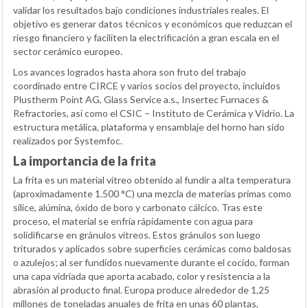
validar los resultados bajo condiciones industriales reales. El
objetivo es generar datos técnicos y económicos que reduzcan el
riesgo financiero y faciliten la electrificación a gran escala en el
sector cerámico europeo.
Los avances logrados hasta ahora son fruto del trabajo
coordinado entre CIRCE y varios socios del proyecto, incluidos
Plustherm Point AG, Glass Service a.s., Insertec Furnaces &
Refractories, así como el CSIC – Instituto de Cerámica y Vidrio. La
estructura metálica, plataforma y ensamblaje del horno han sido
realizados por Systemfoc.
La importancia de la frita
La frita es un material vítreo obtenido al fundir a alta temperatura
(aproximadamente 1.500 °C) una mezcla de materias primas como
sílice, alúmina, óxido de boro y carbonato cálcico. Tras este
proceso, el material se enfría rápidamente con agua para
solidificarse en gránulos vítreos. Estos gránulos son luego
triturados y aplicados sobre superficies cerámicas como baldosas
o azulejos; al ser fundidos nuevamente durante el cocido, forman
una capa vidriada que aporta acabado, color y resistencia a la
abrasión al producto final. Europa produce alrededor de 1,25
millones de toneladas anuales de frita en unas 60 plantas,