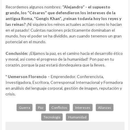
Recordemos algunos nombres:
“Alejandro” - el supuesto
grande, los “Césares” que defendieron los intereses de la
antigua Roma, “Gengis Khan”, ¿reinan todavía hoy los reyes y
las reinas?
¡Ni siquiera los reinos actuales actúan como lo hacían
en el pasado! Cuántas naciones prácticamente dominaban el
mundo, hoy el poder se ha dividido, aun cuando tenemos un gran
potencial en el mundo.
Conclusión:
¡Elijamos la paz, es el camino hacia el desarrollo ético
y moral, así como el progreso de la humanidad! Pon paz en tu
corazón, porque la paz estará dondequiera que la lleves.
* Uemerson Florencio
– Emprendedor. Conferencista,
Investigadora, Escritora, Corresponsal Internacional y Formadora
en análisis del lenguaje corporal, gestión de imagen, reputación y
crisis.
Guerra
Paz
Conflictos
Intereses
Alianzas
Tecnología
Humanidad