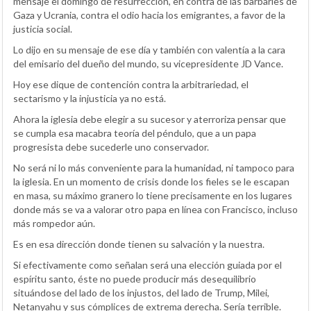
mensaje el domingo de resurrección, en contra de las barbaries de
Gaza y Ucrania, contra el odio hacia los emigrantes, a favor de la
justicia social.
Lo dijo en su mensaje de ese día y también con valentía a la cara
del emisario del dueño del mundo, su vicepresidente JD Vance.
Hoy ese dique de contención contra la arbitrariedad, el
sectarismo y la injusticia ya no está.
Ahora la iglesia debe elegir a su sucesor y aterroriza pensar que
se cumpla esa macabra teoría del péndulo, que a un papa
progresista debe sucederle uno conservador.
No será ni lo más conveniente para la humanidad, ni tampoco para
la iglesia. En un momento de crisis donde los fieles se le escapan
en masa, su máximo granero lo tiene precisamente en los lugares
donde más se va a valorar otro papa en línea con Francisco, incluso
más rompedor aún.
Es en esa dirección donde tienen su salvación y la nuestra.
Si efectivamente como señalan será una elección guiada por el
espíritu santo, éste no puede producir más desequilibrio
situándose del lado de los injustos, del lado de Trump, Milei,
Netanyahu y sus cómplices de extrema derecha. Sería terrible.