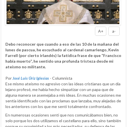
A+
a-
Debo reconocer que cuando a eso de las 10 de la mañana del
lunes de pascua, he escuchado al cardenal camarlengo, Kevin
Farrell (por cierto irlandés) la fatídica frase de que “Francisco
había muerto”, he sentido una profunda tristeza desde mi
ateísmo no militante.
Por
José Luis Úriz Iglesias
- Columnista
Ese mismo ateísmo no agresivo con las ideas cristianas que un día
lejano profesé, me había hecho simpatizar con un papa que de
alguna manera se asemejaba a mis ideas. En muchas ocasiones me
sentía identificado con las proclamas que lanzaba, muy alejadas de
los anteriores con los que me sentí totalmente confrontado.
En numerosas ocasiones sentí que nos comunicábamos bien, no
solo porque los dos utilizamos el castellano para ello, sino también
porque su proximidad a los más necesitados, su defensa de las