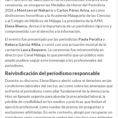
ceremonia, se otorgaron las Medallas de Honor del Periodista
2026 a
Montserrat Naharro
y
Carlos Pérez Ariza
, así como
distinciones honoríficas a la Academia Malagueña de las Ciencias
y al Colegio de Médicos de Málaga. La presidenta de la APM,
Elena Blanco
, destacó la importancia de un periodismo riguroso y
comprometido con el derecho a la información.
El evento fue presentado por las periodistas
Paula Peralta
y
Rebeca García-Miña
, y contó con una actuación musical de la
cantante
Laura Baquero
. La ceremonia fue retransmitida en
directo por Canal Málaga, lo que permitió que un público más
amplio pudiera seguir este homenaje a los profesionales del
periodismo.
Reivindicación del periodismo responsable
Durante su discurso, Elena Blanco alertó sobre el deterioro en las
condiciones laborales del sector, así como sobre las amenazas que
enfrenta el periodismo como pilar fundamental de la democracia.
Hizo un llamado urgente para abordar la precariedad laboral, la
pérdida de credibilidad en los medios y prácticas que limitan el
ejercicio profesional, como ruedas de prensa sin preguntas o
exclusiones arbitrarias. En este contexto, abogó por recuperar un
periodismo serio y mantener la unidad del colectivo para defender