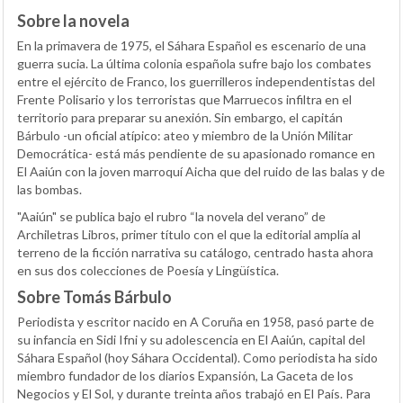
Sobre la novela
En la primavera de 1975, el Sáhara Español es escenario de una
guerra sucia. La última colonia española sufre bajo los combates
entre el ejército de Franco, los guerrilleros independentistas del
Frente Polisario y los terroristas que Marruecos infiltra en el
territorio para preparar su anexión. Sin embargo, el capitán
Bárbulo -un oficial atípico: ateo y miembro de la Unión Militar
Democrática- está más pendiente de su apasionado romance en
El Aaiún con la joven marroquí Aicha que del ruido de las balas y de
las bombas.
"Aaiún"
se publica bajo el rubro “la novela del verano” de
Archiletras Libros, primer título con el que la editorial amplía al
terreno de la ficción narrativa su catálogo, centrado hasta ahora
en sus dos colecciones de Poesía y Lingüística.
Sobre Tomás Bárbulo
Periodista y escritor nacido en A Coruña en 1958, pasó parte de
su infancia en Sidi Ifni y su adolescencia en El Aaiún, capital del
Sáhara Español (hoy Sáhara Occidental). Como periodista ha sido
miembro fundador de los diarios
Expansión
,
La Gaceta de los
Negocios
y
El Sol
, y durante treinta años trabajó en
El País
. Para