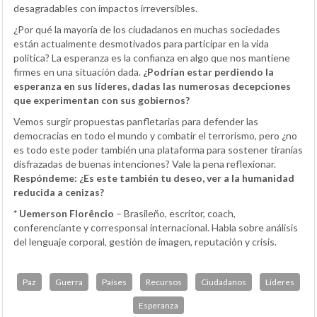
desagradables con impactos irreversibles.
¿Por qué la mayoría de los ciudadanos en muchas sociedades
están actualmente desmotivados para participar en la vida
política? La esperanza es la confianza en algo que nos mantiene
firmes en una situación dada.
¿Podrían estar perdiendo la
esperanza en sus líderes, dadas las numerosas decepciones
que experimentan con sus gobiernos?
Vemos surgir propuestas panfletarias para defender las
democracias en todo el mundo y combatir el terrorismo, pero ¿no
es todo este poder también una plataforma para sostener tiranías
disfrazadas de buenas intenciones? Vale la pena reflexionar.
Respóndeme: ¿Es este también tu deseo, ver a la humanidad
reducida a cenizas?
* Uemerson Florêncio
– Brasileño, escritor, coach,
conferenciante y corresponsal internacional. Habla sobre análisis
del lenguaje corporal, gestión de imagen, reputación y crisis.
Paz
Guerra
Países
Recursos
Ciudadanos
Líderes
Esperanza