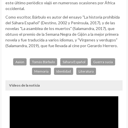
este último periódico viajó en numerosas ocasiones por África
occidental.
Como escritor, Bárbulo es autor del ensayo "
La historia prohibida
del Sáhara Español"
(Destino, 2002 y Península, 2017), y de las
novelas "
La asamblea de los muertos"
(Salamandra, 2017), que
obtuvo el premio de la Semana Negra de Gijón a la mejor primera
novela y fue traducida a varios idiomas, y "
Vírgenes y verdugos"
(Salamandra, 2019), que fue llevada al cine por Gerardo Herrero.
Aaiún
Tomás Bárbulo
Sáhara Español
Guerra sucia
Memoria
Identidad
Literatura
Videos de la noticia