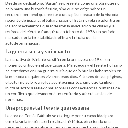
Desde su dedicatoria, "Aaiún" se presenta como una obra que no
solo narra una historia ficticia, sino que se erige sobre un
recuerdo personal que remite a un capítulo oscuro de la historia
reciente de España: el Sáhara Español. Esta novela se adentra en
los acontecimientos que rodearon la evacuación de civiles y la
retirada del ejército franquista en febrero de 1976, un periodo
marcado por la inestabilidad política y la lucha por la
autodeterminación.
La guerra sucia y su impacto
La narrativa de Bárbulo se sitúa en la primavera de 1975, un
momento crítico en el que España, Marruecos y el Frente Polisario
se enredaron en una guerra sucia que dejó huellas imborrables en
la memoria de quienes vivieron esos días. A través de sus páginas,
el autor no solo revive los acontecimientos, sino que también
invita al lector a reflexionar sobre las consecuencias humanas de
un conflicto que desmoronó un territorio y afectó a miles de
personas.
Una propuesta literaria que resuena
La obra de Tomás Bárbulo se distingue por su capacidad para
entrelazar la ficción con la realidad histórica, ofreciendo una
perspectiva única sobre un tema que, aunque ha sido tratado en