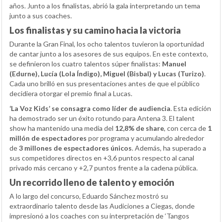
años. Junto a los finalistas, abrió la gala interpretando un tema
junto a sus coaches.
Los finalistas y su camino hacia la victoria
Durante la Gran Final, los ocho talentos tuvieron la oportunidad
de cantar junto a los asesores de sus equipos. En este contexto,
se definieron los cuatro talentos súper finalistas:
Manuel
(Edurne), Lucía (Lola Índigo), Miguel (Bisbal) y Lucas (Turizo)
.
Cada uno brilló en sus presentaciones antes de que el público
decidiera otorgar el premio final a Lucas.
‘La Voz Kids’ se consagra como líder de audiencia
. Esta edición
ha demostrado ser un éxito rotundo para Antena 3. El talent
show ha mantenido una media del
12,8% de share
, con cerca de
1
millón de espectadores
por programa y acumulando alrededor
de
3 millones de espectadores únicos
. Además, ha superado a
sus competidores directos en +3,6 puntos respecto al canal
privado más cercano y +2,7 puntos frente a la cadena pública.
Un recorrido lleno de talento y emoción
A lo largo del concurso, Eduardo Sánchez mostró su
extraordinario talento desde las Audiciones a Ciegas, donde
impresionó a los coaches con su interpretación de ‘Tangos