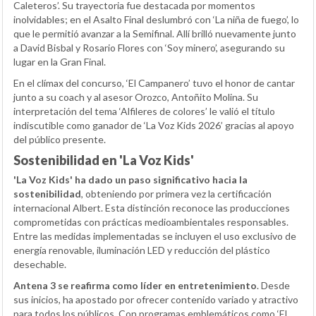
Caleteros’. Su trayectoria fue destacada por momentos
inolvidables; en el Asalto Final deslumbró con ‘La niña de fuego’, lo
que le permitió avanzar a la Semifinal. Allí brilló nuevamente junto
a David Bisbal y Rosario Flores con ‘Soy minero’, asegurando su
lugar en la Gran Final.
En el clímax del concurso, ‘El Campanero’ tuvo el honor de cantar
junto a su coach y al asesor Orozco, Antoñito Molina. Su
interpretación del tema ‘Alfileres de colores’ le valió el título
indiscutible como ganador de ‘La Voz Kids 2026’ gracias al apoyo
del público presente.
Sostenibilidad en 'La Voz Kids'
'La Voz Kids' ha dado un paso significativo hacia la
sostenibilidad
, obteniendo por primera vez la certificación
internacional Albert. Esta distinción reconoce las producciones
comprometidas con prácticas medioambientales responsables.
Entre las medidas implementadas se incluyen el uso exclusivo de
energía renovable, iluminación LED y reducción del plástico
desechable.
Antena 3 se reafirma como líder en entretenimiento
. Desde
sus inicios, ha apostado por ofrecer contenido variado y atractivo
para todos los públicos. Con programas emblemáticos como ‘El