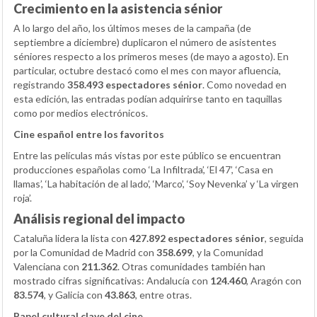
Crecimiento en la asistencia sénior
A lo largo del año, los últimos meses de la campaña (de
septiembre a diciembre) duplicaron el número de asistentes
séniores respecto a los primeros meses (de mayo a agosto). En
particular, octubre destacó como el mes con mayor afluencia,
registrando
358.493 espectadores sénior
. Como novedad en
esta edición, las entradas podían adquirirse tanto en taquillas
como por medios electrónicos.
Cine español entre los favoritos
Entre las películas más vistas por este público se encuentran
producciones españolas como ‘La Infiltrada’, ‘El 47’, ‘Casa en
llamas’, ‘La habitación de al lado’, ‘Marco’, ‘Soy Nevenka’ y ‘La virgen
roja’.
Análisis regional del impacto
Cataluña lidera la lista con
427.892 espectadores sénior
, seguida
por la Comunidad de Madrid con
358.699
, y la Comunidad
Valenciana con
211.362
. Otras comunidades también han
mostrado cifras significativas: Andalucía con
124.460
, Aragón con
83.574
, y Galicia con
43.863
, entre otras.
Papel cultural clave del cine