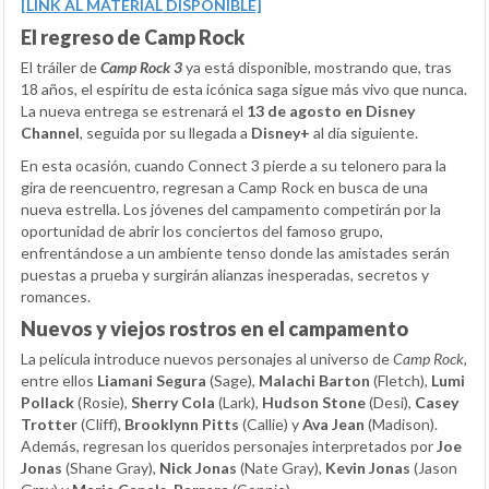
[LINK AL MATERIAL DISPONIBLE]
El regreso de Camp Rock
El tráiler de
Camp Rock 3
ya está disponible, mostrando que, tras
18 años, el espíritu de esta icónica saga sigue más vivo que nunca.
La nueva entrega se estrenará el
13 de agosto en Disney
Channel
, seguida por su llegada a
Disney+
al día siguiente.
En esta ocasión, cuando Connect 3 pierde a su telonero para la
gira de reencuentro, regresan a Camp Rock en busca de una
nueva estrella. Los jóvenes del campamento competirán por la
oportunidad de abrir los conciertos del famoso grupo,
enfrentándose a un ambiente tenso donde las amistades serán
puestas a prueba y surgirán alianzas inesperadas, secretos y
romances.
Nuevos y viejos rostros en el campamento
La película introduce nuevos personajes al universo de
Camp Rock
,
entre ellos
Liamani Segura
(Sage),
Malachi Barton
(Fletch),
Lumi
Pollack
(Rosie),
Sherry Cola
(Lark),
Hudson Stone
(Desi),
Casey
Trotter
(Cliff),
Brooklynn Pitts
(Callie) y
Ava Jean
(Madison).
Además, regresan los queridos personajes interpretados por
Joe
Jonas
(Shane Gray),
Nick Jonas
(Nate Gray),
Kevin Jonas
(Jason