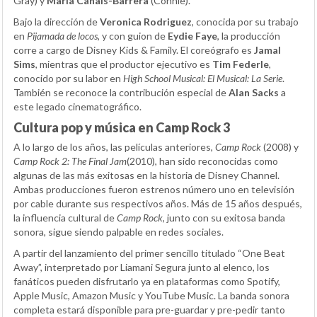
Gray) y
Maria Canals-Barrera
(Connie).
Bajo la dirección de
Veronica Rodriguez
, conocida por su trabajo
en
Pijamada de locos
, y con guion de
Eydie Faye
, la producción
corre a cargo de Disney Kids & Family. El coreógrafo es
Jamal
Sims
, mientras que el productor ejecutivo es
Tim Federle
,
conocido por su labor en
High School Musical: El Musical: La Serie
.
También se reconoce la contribución especial de
Alan Sacks
a
este legado cinematográfico.
Cultura pop y música en Camp Rock 3
A lo largo de los años, las películas anteriores,
Camp Rock
(2008) y
Camp Rock 2: The Final Jam
(2010), han sido reconocidas como
algunas de las más exitosas en la historia de Disney Channel.
Ambas producciones fueron estrenos número uno en televisión
por cable durante sus respectivos años. Más de 15 años después,
la influencia cultural de
Camp Rock
, junto con su exitosa banda
sonora, sigue siendo palpable en redes sociales.
A partir del lanzamiento del primer sencillo titulado “One Beat
Away”, interpretado por Liamani Segura junto al elenco, los
fanáticos pueden disfrutarlo ya en plataformas como Spotify,
Apple Music, Amazon Music y YouTube Music. La banda sonora
completa estará disponible para pre-guardar y pre-pedir tanto