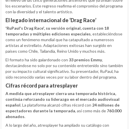
el relevo de las cinco generaciones anteriores que ya brillan sobre
los escenarios. Este regreso reafirma el compromiso del programa
con la diversidad y el talento artístico.
El legado internacional de ‘Drag Race’
'RuPaul's Drag Race', su versión original, cuenta con 18
temporadas y múltiples ediciones especiales
, estableciéndose
como un fenómeno mundial que ha catapultado a numerosos
artistas al estrellato. Adaptaciones exitosas han surgido en
países como Chile, Tailandia, Reino Unido y muchos más.
El formato ha sido galardonado con
33 premios Emmy
,
destacándose no solo por su contenido entretenido sino también
por su impacto cultural significativo. Su presentador, RuPaul, ha
sido reconocido varias veces por su labor dentro del programa.
Cifras récord para atresplayer
A medida que atresplayer cierra una temporada histórica,
continúa reforzando su liderazgo en el mercado audiovisual
español
. La plataforma alcanzó cifras récord con
24 millones de
espectadores durante la temporada
, así como más de
760.000
abonados
.
A lo largo del año, atresplayer ha ampliado su catálogo con