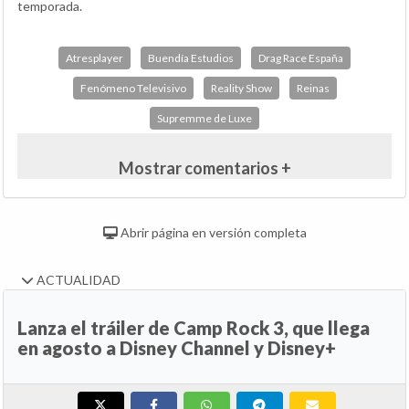
temporada.
Atresplayer
Buendía Estudios
Drag Race España
Fenómeno Televisivo
Reality Show
Reinas
Supremme de Luxe
Mostrar comentarios +
Abrir página en versión completa
ACTUALIDAD
Lanza el tráiler de Camp Rock 3, que llega
en agosto a Disney Channel y Disney+