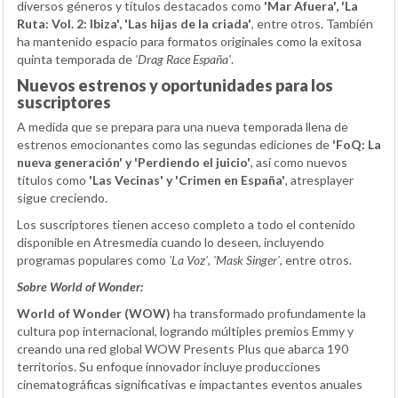
diversos géneros y títulos destacados como
'Mar Afuera', 'La
Ruta: Vol. 2: Ibiza', 'Las hijas de la criada'
, entre otros. También
ha mantenido espacio para formatos originales como la exitosa
quinta temporada de
'Drag Race España'
.
Nuevos estrenos y oportunidades para los
suscriptores
A medida que se prepara para una nueva temporada llena de
estrenos emocionantes como las segundas ediciones de
'FoQ: La
nueva generación' y 'Perdiendo el juicio'
, así como nuevos
títulos como
'Las Vecinas' y 'Crimen en España'
, atresplayer
sigue creciendo.
Los suscriptores tienen acceso completo a todo el contenido
disponible en Atresmedia cuando lo deseen, incluyendo
programas populares como
'La Voz'
,
'Mask Singer'
, entre otros.
Sobre World of Wonder:
World of Wonder (WOW)
ha transformado profundamente la
cultura pop internacional, logrando múltiples premios Emmy y
creando una red global WOW Presents Plus que abarca 190
territorios. Su enfoque innovador incluye producciones
cinematográficas significativas e impactantes eventos anuales