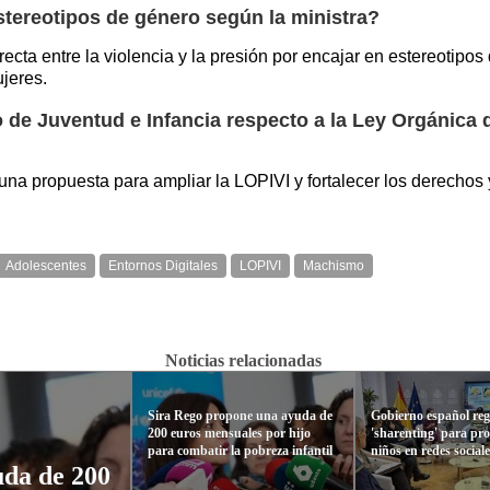
estereotipos de género según la ministra?
ecta entre la violencia y la presión por encajar en estereotipos 
ujeres.
de Juventud e Infancia respecto a la Ley Orgánica de
una propuesta para ampliar la LOPIVI y fortalecer los derechos
Adolescentes
Entornos Digitales
LOPIVI
Machismo
Noticias relacionadas
Sira Rego propone una ayuda de
Gobierno español reg
200 euros mensuales por hijo
'sharenting' para pro
para combatir la pobreza infantil
niños en redes social
uda de 200