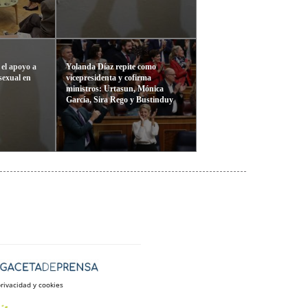
 el apoyo a
Yolanda Díaz repite como
 sexual en
vicepresidenta y cofirma
ministros: Urtasun, Mónica
García, Sira Rego y Bustinduy
privacidad y cookies