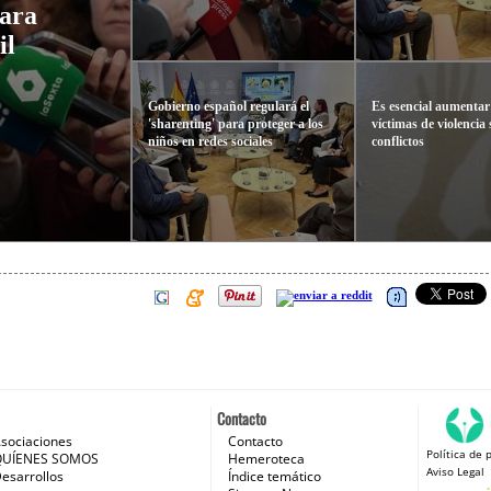
para
il
Gobierno español regulará el
Es esencial aumentar
'sharenting' para proteger a los
víctimas de violencia
niños en redes sociales
conflictos
Contacto
sociaciones
Contacto
Política de 
 e Internet
QUÍENES SOMOS
Hemeroteca
Aviso Legal
esarrollos
Índice temático