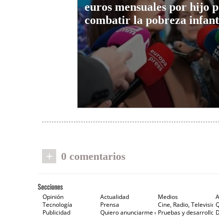
euros mensuales por hijo 
combatir la pobreza infant
+
0 comentarios
Secciones
Opinión
Actualidad
Medios
A
Tecnología
Prensa
Cine, Radio, Televisión
Publicidad
Quiero anunciarme en Gaceta de Prensa
Pruebas y desarrollos
D