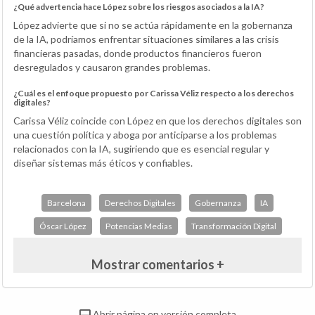
¿Qué advertencia hace López sobre los riesgos asociados a la IA?
López advierte que si no se actúa rápidamente en la gobernanza
de la IA, podríamos enfrentar situaciones similares a las crisis
financieras pasadas, donde productos financieros fueron
desregulados y causaron grandes problemas.
¿Cuál es el enfoque propuesto por Carissa Véliz respecto a los derechos
digitales?
Carissa Véliz coincide con López en que los derechos digitales son
una cuestión política y aboga por anticiparse a los problemas
relacionados con la IA, sugiriendo que es esencial regular y
diseñar sistemas más éticos y confiables.
Barcelona
Derechos Digitales
Gobernanza
IA
Óscar López
Potencias Medias
Transformación Digital
Mostrar comentarios +
Abrir página en versión completa