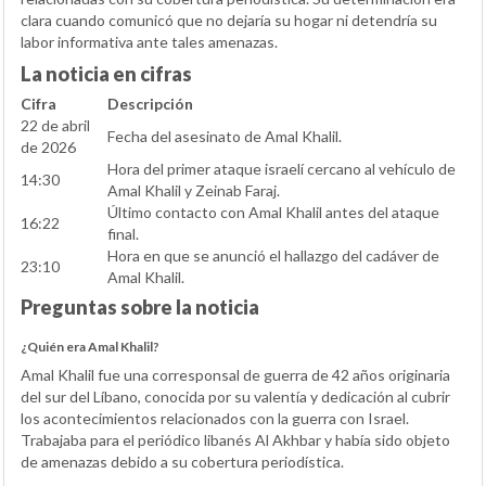
clara cuando comunicó que no dejaría su hogar ni detendría su
labor informativa ante tales amenazas.
La noticia en cifras
Cifra
Descripción
22 de abril
Fecha del asesinato de Amal Khalil.
de 2026
Hora del primer ataque israelí cercano al vehículo de
14:30
Amal Khalil y Zeinab Faraj.
Último contacto con Amal Khalil antes del ataque
16:22
final.
Hora en que se anunció el hallazgo del cadáver de
23:10
Amal Khalil.
Preguntas sobre la noticia
¿Quién era Amal Khalil?
Amal Khalil fue una corresponsal de guerra de 42 años originaria
del sur del Líbano, conocida por su valentía y dedicación al cubrir
los acontecimientos relacionados con la guerra con Israel.
Trabajaba para el periódico libanés Al Akhbar y había sido objeto
de amenazas debido a su cobertura periodística.