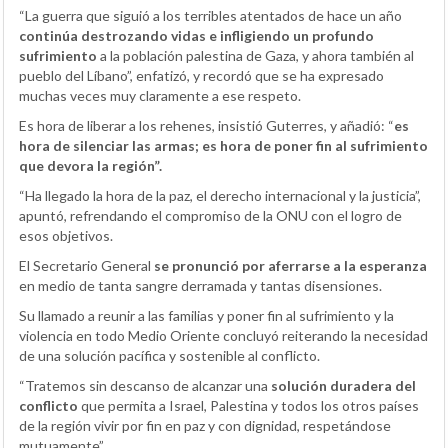
“La guerra que siguió a los terribles atentados de hace un año
continúa destrozando vidas e infligiendo un profundo
sufrimiento
a la población palestina de Gaza, y ahora también al
pueblo del Líbano”, enfatizó, y recordó que se ha expresado
muchas veces muy claramente a ese respeto.
Es hora de liberar a los rehenes, insistió Guterres, y añadió: “
es
hora de silenciar las armas; es hora de poner fin al sufrimiento
que devora la región”.
“Ha llegado la hora de la paz, el derecho internacional y la justicia”,
apuntó, refrendando el compromiso de la ONU con el logro de
esos objetivos.
El Secretario General
se pronunció por aferrarse a la esperanza
en medio de tanta sangre derramada y tantas disensiones.
Su llamado a reunir a las familias y poner fin al sufrimiento y la
violencia en todo Medio Oriente concluyó reiterando la necesidad
de una solución pacífica y sostenible al conflicto.
“Tratemos sin descanso de alcanzar una
solución duradera del
conflicto
que permita a Israel, Palestina y todos los otros países
de la región vivir por fin en paz y con dignidad, respetándose
mutuamente”.