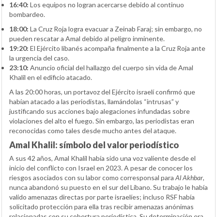
16:40:
Los equipos no logran acercarse debido al continuo
bombardeo.
18:00:
La Cruz Roja logra evacuar a Zeinab Faraj; sin embargo, no
pueden rescatar a Amal debido al peligro inminente.
19:20:
El Ejército libanés acompaña finalmente a la Cruz Roja ante
la urgencia del caso.
23:10:
Anuncio oficial del hallazgo del cuerpo sin vida de Amal
Khalil en el edificio atacado.
A las 20:00 horas, un portavoz del Ejército israelí confirmó que
habían atacado a las periodistas, llamándolas “intrusas” y
justificando sus acciones bajo alegaciones infundadas sobre
violaciones del alto el fuego. Sin embargo, las periodistas eran
reconocidas como tales desde mucho antes del ataque.
Amal Khalil: símbolo del valor periodístico
A sus 42 años, Amal Khalil había sido una voz valiente desde el
inicio del conflicto con Israel en 2023. A pesar de conocer los
riesgos asociados con su labor como corresponsal para
Al Akhbar
,
nunca abandonó su puesto en el sur del Líbano. Su trabajo le había
valido amenazas directas por parte israelíes; incluso RSF había
solicitado protección para ella tras recibir amenazas anónimas
relacionadas con su cobertura periodística. Su determinación era