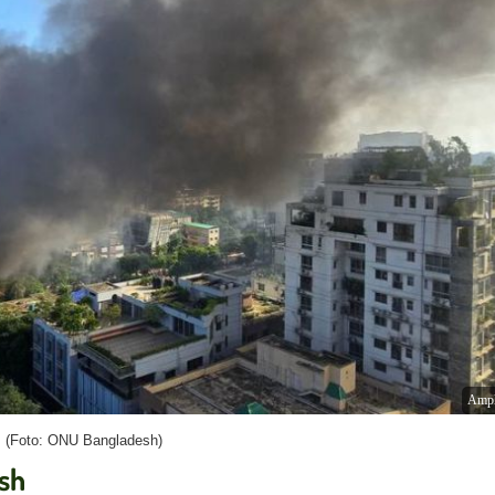
Ampl
(Foto: ONU Bangladesh)
esh