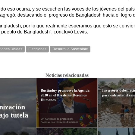
ando eso ocurra, y se escuchen las voces de los jóvenes del pa
, agregó, destacando el progreso de Bangladesh hacia el logro 
ngladesh, por lo que realmente esperamos que esto se convie
l pueblo de Bangladesh”, concluyó Lewis.
iones Unidas
Elecciones
Desarrollo Sostenible
Noticias relacionadas
Bustinduy promueve la Agenda
Inversores deben act
2030 en el Día de los Derechos
para enfrentar el cam
Humanos
nización
ajo tutela