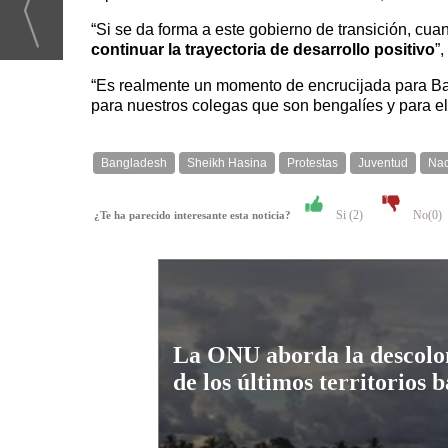
“Si se da forma a este gobierno de transición, cu
continuar la trayectoria de desarrollo positivo
”
“Es realmente un momento de encrucijada para Ba
para nuestros colegas que son bengalíes y para e
Bangladesh
Sheikh Hasina
Protestas
Juventud
Nac
Si (
2
)
No(
0
)
¿Te ha parecido interesante esta noticia?
La ONU aborda la descolo
de los últimos territorios b