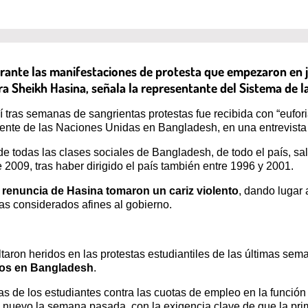
ante las manifestaciones de protesta que empezaron en j
tra Sheikh Hasina, señala la representante del Sistema de l
í tras semanas de sangrientas protestas fue recibida con “euforia
dente de las Naciones Unidas en Bangladesh, en una entrevist
 todas las clases sociales de Bangladesh, de todo el país, salie
 2009, tras haber dirigido el país también entre 1996 y 2001.
 renuncia de Hasina tomaron un cariz violento
, dando lugar
ías considerados afines al gobierno.
taron heridos en las protestas estudiantiles de las últimas sem
dos en Bangladesh
.
as de los estudiantes contra las cuotas de empleo en la función
e nuevo la semana pasada, con la exigencia clave de que la prim