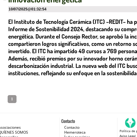
10/07/2025
@
01:32:54
El Instituto de Tecnología Cerámica (ITC) –REDIT– ha 
Informe de Sostenibilidad 2024, destacando su comprom
energética. Durante el Consejo Rector, se aprobó la in
compartieron logros significativos, como un retorno so
invertido. El ITC ha impartido 49 cursos a 769 persona
Además, recibió premios por su innovador horno cerámi
descarbonización industrial. La nueva web del ITC bus
instituciones, reflejando su enfoque en la sostenibilid
1
Contacto
Asociaciones
Contacto
Política de 
 e Internet
QUÍENES SOMOS
Hemeroteca
Aviso Legal