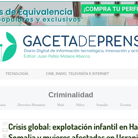
TECNOLOGÍA
CINE, RADIO, TELEVISIÓN E INTERNET
Criminalidad
aria
Derechos Humanos
Haití
Niños
Somalia
Ucrania
Crisis global: explotación infantil en 
Somalia y mujeres afectadas en Ucran