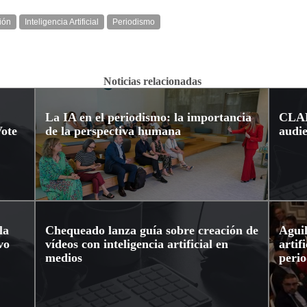
ión
Inteligencia Artificial
Periodismo
Noticias relacionadas
La IA en el periodismo: la importancia
CLAB
Vote
de la perspectiva humana
audie
la
Chequeado lanza guía sobre creación de
Aguil
vo
vídeos con inteligencia artificial en
artif
medios
peri