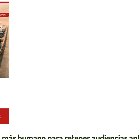
más humano para retener audiencias ant