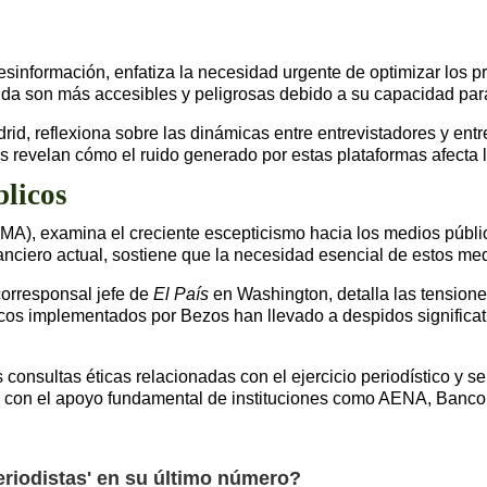
desinformación, enfatiza la necesidad urgente de optimizar los p
a son más accesibles y peligrosas debido a su capacidad para
drid, reflexiona sobre las dinámicas entre entrevistadores y en
s revelan cómo el ruido generado por estas plataformas afecta l
blicos
MA), examina el creciente escepticismo hacia los medios públic
inanciero actual, sostiene que la necesidad esencial de estos m
corresponsal jefe de
El País
en Washington, detalla las tensione
icos implementados por Bezos han llevado a despidos significat
consultas éticas relacionadas con el ejercicio periodístico y se
nta con el apoyo fundamental de instituciones como AENA, Banco
eriodistas' en su último número?