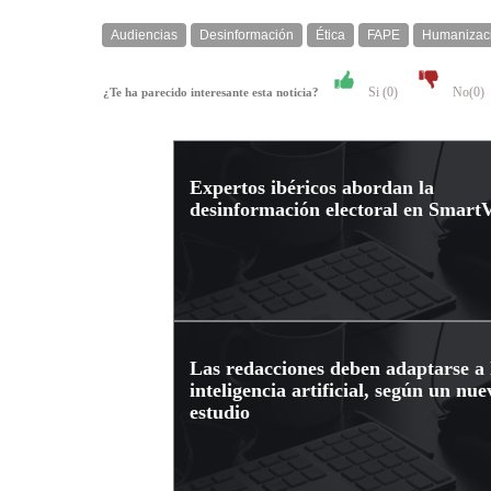
Audiencias
Desinformación
Ética
FAPE
Humanizac
Si (
0
)
No(
0
)
¿Te ha parecido interesante esta noticia?
Expertos ibéricos abordan la
desinformación electoral en Smart
Las redacciones deben adaptarse a 
inteligencia artificial, según un nue
estudio