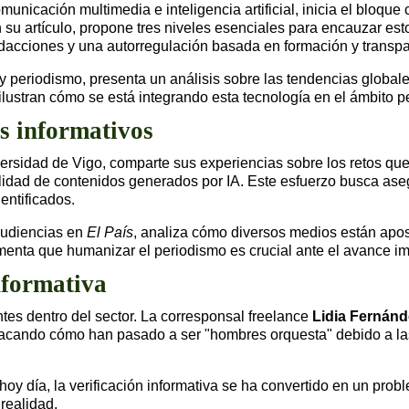
municación multimedia e inteligencia artificial, inicia el bloque
 su artículo, propone tres niveles esenciales para encauzar est
edacciones y una autorregulación basada en formación y transpa
A y periodismo, presenta un análisis sobre las tendencias global
ustran cómo se está integrando esta tecnología en el ámbito pe
s informativos
iversidad de Vigo, comparte sus experiencias sobre los retos q
ilidad de contenidos generados por IA. Este esfuerzo busca as
entificados.
 Audiencias en
El País
, analiza cómo diversos medios están aposta
enta que humanizar el periodismo es crucial ante el avance impar
informativa
es dentro del sector. La corresponsal freelance
Lidia Fernánd
tacando cómo han pasado a ser "hombres orquesta" debido a las
 hoy día, la verificación informativa se ha convertido en un prob
realidad.