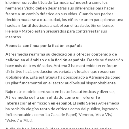
El primer episodio titulado ‘La mudanza’ muestra cómo los
hermanos Vicho deben dejar atrás sus diferencias para hacer
frente a un cambio drástico en sus vidas. Cuando sus padres
deciden mudarse a otra ciudad, los niños se unen para planear una
huelga infantil destinada a sabotear el traslado. Sin embargo,
Helena y Mateo están preparados para contrarrestar sus
intentos.
Apuesta continua por la ficción española
Atresmedia reafirma su dedicación a ofrecer contenido de
calidad en el ámbito de la ficción española.
Desde su fundación
hace más de tres décadas, Antena 3 ha mantenido un enfoque
distintivo hacia producciones variadas y locales que resuenan
globalmente. Esta estrategia ha posicionado a Atresmedia como
un pilar fundamental en el sector audiovisual hispanohablante.
Bajo este modelo centrado en historias auténticas y diversas,
Atresmedia se ha consolidado como un referente
internacional en ficción en español.
El sello Series Atresmedia
ha recibido elogios tanto de críticos como del público, logrando
éxitos notables como ‘La Casa de Papel’, ‘Veneno’, ‘Vis a Vis’,
‘Velvet’ o ‘Alba’.
A día de hoy, Antena 3 lidera nuevamente las audiencias