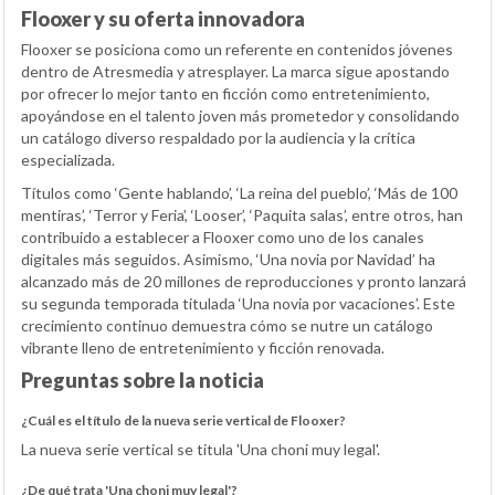
Flooxer y su oferta innovadora
Flooxer se posiciona como un referente en contenidos jóvenes
dentro de Atresmedia y atresplayer. La marca sigue apostando
por ofrecer lo mejor tanto en ficción como entretenimiento,
apoyándose en el talento joven más prometedor y consolidando
un catálogo diverso respaldado por la audiencia y la crítica
especializada.
Títulos como ‘Gente hablando’, ‘La reina del pueblo’, ‘Más de 100
mentiras’, ‘Terror y Feria’, ‘Looser’, ‘Paquita salas’, entre otros, han
contribuido a establecer a Flooxer como uno de los canales
digitales más seguidos. Asimismo, ‘Una novia por Navidad’ ha
alcanzado más de 20 millones de reproducciones y pronto lanzará
su segunda temporada titulada ‘Una novia por vacaciones’. Este
crecimiento continuo demuestra cómo se nutre un catálogo
vibrante lleno de entretenimiento y ficción renovada.
Preguntas sobre la noticia
¿Cuál es el título de la nueva serie vertical de Flooxer?
La nueva serie vertical se titula 'Una choni muy legal'.
¿De qué trata 'Una choni muy legal'?