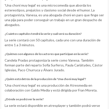
'Una choni muy legal' es una microcomedia que aborda los
estereotipos, prejuicios y clasismo social desde el humor. La
protagonista, Vanesa, es una abogada choni en paro que finge ser
una pija para poder conseguir un trabajo en un gran despacho de
abogados.
¿Cuántos capítulos tendrá la serie y cuál será su duración?
La serie contará con 50 capítulos, cada uno con una duración de
entre 1 a 3 minutos.
¿Quiénes son algunos de los actores que participan en la serie?
Candela Pradas protagoniza la serie como Vanesa. También
forman parte del reparto Sofía Surferss, Paula Cariátydes, Cástor
Iglesias, Paco Churruca y Álvaro Jurado.
¿Quién está detrás de la producción de 'Una choni muy legal'?
'Una choni muy legal' es una producción de Atresmedia en
colaboración con Galdo Media y está dirigida por Fran Moreta.
¿Dónde se podrá ver la serie?
La serie estará disponible en atresplayer y también podrá verse