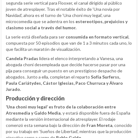
segunda serie vertical para Flooxer, el canal dirigido al público
joven de atresplayer. Tras el notable éxito de ‘Una novia por
Navidad’, ahora es el turno de ‘Una choni muy legal’, una
microcomedia que se adentra en los
estereotipos, prejuicios y
clasismo social a través del humor.
La serie está diseñada para ser
consumida en formato vertical
,
compuesta por 50 episodios que van de 1 a 3 minutos cada uno, lo
que facilita un maratón de visualización.
Candela Pradas
lidera el elenco interpretando a Vanesa, una
abogada choni desempleada que decide hacerse pasar por una
pija para conseguir un puesto en un prestigioso despacho de
abogados. Junto a ella, completan el reparto
Sofía Surferss,
Paula Cariátydes, Cástor Iglesias, Paco Churruca y Álvaro
Jurado.
Producción y dirección
‘Una choni muy legal’ es fruto de la colaboración entre
Atresmedia y Galdo Media
, y estará disponible fuera de España
mediante la versión internacional de atresplayer. El rodaje
comenzó esta semana bajo la dirección de
Fran Moreta
, conocido
por su trabajo en ‘Sueños de Libertad’, mientras que la producción
ejecutiva corre a cargo de
Pablo Galdo.