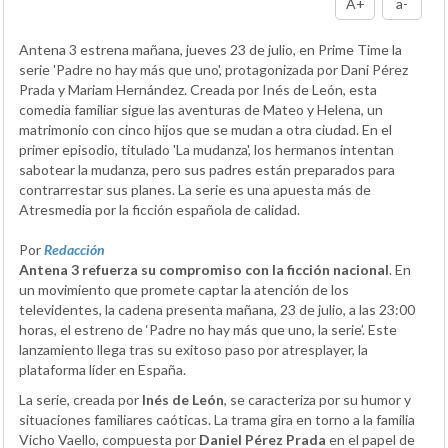
A+
a-
Antena 3 estrena mañana, jueves 23 de julio, en Prime Time la
serie 'Padre no hay más que uno', protagonizada por Dani Pérez
Prada y Mariam Hernández. Creada por Inés de León, esta
comedia familiar sigue las aventuras de Mateo y Helena, un
matrimonio con cinco hijos que se mudan a otra ciudad. En el
primer episodio, titulado 'La mudanza', los hermanos intentan
sabotear la mudanza, pero sus padres están preparados para
contrarrestar sus planes. La serie es una apuesta más de
Atresmedia por la ficción española de calidad.
Por
Redacción
Antena 3 refuerza su compromiso con la ficción nacional
. En
un movimiento que promete captar la atención de los
televidentes, la cadena presenta mañana, 23 de julio, a las 23:00
horas, el estreno de ‘Padre no hay más que uno, la serie’. Este
lanzamiento llega tras su exitoso paso por atresplayer, la
plataforma líder en España.
La serie, creada por
Inés de León
, se caracteriza por su humor y
situaciones familiares caóticas. La trama gira en torno a la familia
Vicho Vaello, compuesta por
Daniel Pérez Prada
en el papel de