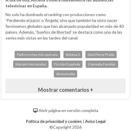
televisivas en España.
No solo ha dominado el ranking con producciones como
‘Perdiendo el juicio’ o ‘Ángela’, sino que también ha visto nacer
fenómenos globales que han alcanzado popularidad en más de 40
países. Además, ‘Sueños de libertad’ se destaca como una de las
series más vistas en las tardes del canal.
Padre no hay más que uno
Antena 3
Dani Pérez Prada
Mariam Hernández
Ficción Española
Comedia Familiar
Atresmedia
Mostrar comentarios +
Abrir página en versión completa
Política de privacidad y cookies
|
Aviso Legal
©Copyright 2026