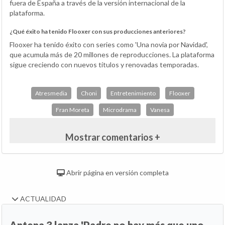
fuera de España a través de la versión internacional de la
plataforma.
¿Qué éxito ha tenido Flooxer con sus producciones anteriores?
Flooxer ha tenido éxito con series como 'Una novia por Navidad',
que acumula más de 20 millones de reproducciones. La plataforma
sigue creciendo con nuevos títulos y renovadas temporadas.
Atresmedia
Choni
Entretenimiento
Flooxer
Fran Moreta
Microdrama
Vanesa
Mostrar comentarios +
Abrir página en versión completa
ACTUALIDAD
Antena 3 lanza 'Padre no hay más que uno,