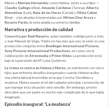
Mateo y
Mariam Hernández
como Helena. Junto a sus hijos —
Claudio Gallego
(Alex),
Amanda Cárdenas
(Teresa),
Alberto
Almodóvar
(Luis),
Naia de las Heras
(Carola) y
Olivia Cahen
(Bea)— y las abuelas interpretadas por
Miriam Díaz Aroca
y
Rosario Pardo
, la serie amplía su universo familiar.
Narrativa y producción de calidad
Coescrita por Raúl Navarro
, quien también codirige junto a Inés,
y Juan Manuel de Vega, ‘Padre no hay más que uno, la serie’ es una
producción conjunta entre
Bowfinger International Pictures
,
Sony Pictures International Productions
, así como con la
colaboración de
Atresmedia y Prime Video
. La producción está
bajo la supervisión de Mª Luisa Gutiérrez.
La trama se centra en Helena y Mateo
, un matrimonio con cinco
hijos que enfrenta desafíos inesperados cuando Helena recibe
una oferta laboral irresistible en la app Conchy. Decididos a
mudarse, Mateo asume el rol del cuidador principal, convencido de
que manejar esta situación será sencillo. Sin embargo, pronto
descubre que ser padre es mucho más complicado de lo que había
imaginado.
Episodio inaugural: 'La mudanza'