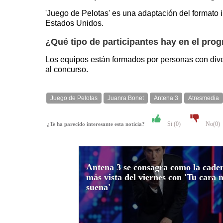
'Juego de Pelotas' es una adaptación del formato i
Estados Unidos.
¿Qué tipo de participantes hay en el pro
Los equipos están formados por personas con dive
al concurso.
Juego de Pelotas
Juanra Bonet
Antena 3
Atresmedia
Si (
0
)
No(
0
)
¿Te ha parecido interesante esta noticia?
Antena 3 se consagra como la cade
más vista del viernes con 'Tu cara 
suena'