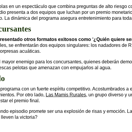
olas en un espectáculo que combina preguntas de alto riesgo co
io presenta a dos equipos que luchan por un premio monetario e
. La dinámica del programa asegura entretenimiento para toda l
cursantes
resentado otros formatos exitosos como ‘¿Quién quiere ser m
es, se enfrentarán dos equipos singulares: los nadadores de R
orpresas acuáticas.
el mayor enemigo para los concursantes, quienes deberán demost
tescas pelotas que amenazan con empujarlos al agua.
do
l programa con un fuerte espíritu competitivo. Acostumbrados a e
ientos. Por otro lado,
Las Mamis Rurales
, un grupo diverso y u
ar el premio final.
ndo episodio promete ser una explosión de risas y emoción. La
leven la victoria?