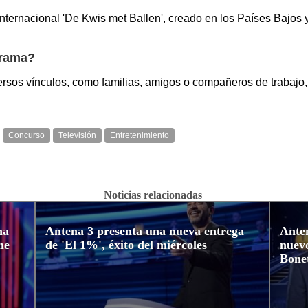
nternacional 'De Kwis met Ballen', creado en los Países Bajos y
grama?
rsos vínculos, como familias, amigos o compañeros de trabajo,
Concurso
Televisión
Entretenimiento
Noticias relacionadas
na
Antena 3 presenta una nueva entrega
Anten
me
de 'El 1%', éxito del miércoles
nuev
Bone