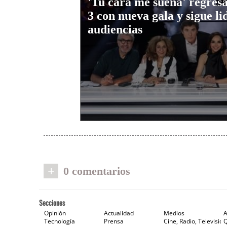
'Tu cara me suena' regres
3 con nueva gala y sigue l
audiencias
+
0 comentarios
Secciones
Opinión
Actualidad
Medios
A
Tecnología
Prensa
Cine, Radio, Televisión