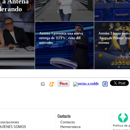
a a Antena
iderando
Antena 3 presenta una nueva
Antena 3 lanza nueva
entrega de 'El 1%', éxito del
'Juego de Pelotas' tr
miércoles
estreno
Contacto
sociaciones
Contacto
Política de 
 e Internet
QUÍENES SOMOS
Hemeroteca