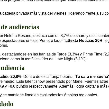
a cadena privada más vista del viernes, liderando frente a su 
 de audiencias
por Helena Resano, destaca con un 8,7% de share y es el conte
 espectadores únicos. Por otro lado,
‘laSexta Noticias 20H’
log
ores.
,2%, destacándose en las franjas de Tarde (3,3%) y Prime Time 
ciona como la temática líder del Late Night (3,1%).
audiencia
 sólido
20,8%
. Dentro de esta franja horaria,
'Tu cara me suena'
e medio. Este talent show presentado por Manel Fuentes atra
 +9,9 y +8,8 puntos respectivamente. Además, logra captar a más
y se mantiene firme en casi todos los ámbitos regionales.
idado