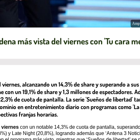
Ampl
ena más vista del viernes con 'Tu cara m
l viernes, alcanzando un 14,3% de share y superando a su
e con un 19,1% de share y 1,3 millones de espectadores. Ad
22,3% de cuota de pantalla. La serie 'Sueños de libertad' t
ominio en entretenimiento diario con programas como 'La R
ctivas franjas horarias.
 viernes
con un notable 14,3% de cuota de pantalla, superando 
) y Late Night (20,8%), logrando además que ‘Antena 3 Noticias
 en el programa más visto, mientras que ‘Sueños de libertad’ se