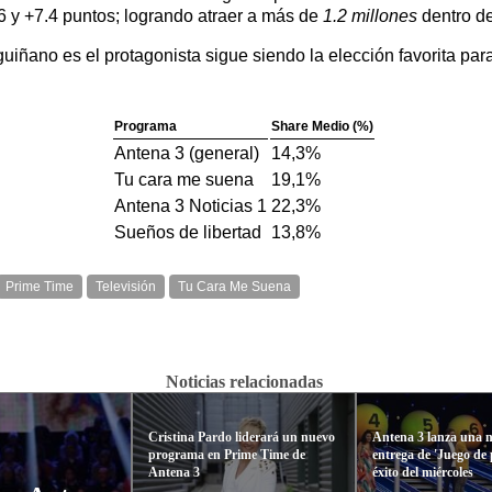
6 y +7.4 puntos; logrando atraer a más de
1.2 millones
dentro d
iñano es el protagonista sigue siendo la elección favorita par
Programa
Share Medio (%)
Antena 3 (general)
14,3%
Tu cara me suena
19,1%
Antena 3 Noticias 1
22,3%
Sueños de libertad
13,8%
Prime Time
Televisión
Tu Cara Me Suena
Noticias relacionadas
Cristina Pardo liderará un nuevo
Antena 3 lanza una 
programa en Prime Time de
entrega de 'Juego de 
Antena 3
éxito del miércoles