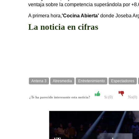
ventaja sobre la competencia superándola por +8.
A primera hora,
'Cocina Abierta'
donde Joseba Argu
La noticia en cifras
Antena 3
Atresmedia
Entretenimiento
Espectadores
Si (
0
)
No(
0
)
¿Te ha parecido interesante esta noticia?