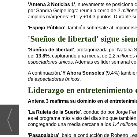
'Antena 3 Noticias 1'
, nuevamente se posiciona co
por Sandra Golpe logra reunir a cerca de
2 millon
amplios márgenes: +11 y +14,3 puntos. Durante 
'Espejo Público'
, también sobresale al imponerse
'Sueños de libertad' sigue sie
'Sueños de libertad'
, protagonizada por Natalia 
del
13,8%
, capturando una media de
1,2 millones
espectadores únicos
. Además es líder semanal c
A continuación,
'Y Ahora Sonsoles'
(9,4%) tambié
de espectadores únicos
.
Liderazgo en entretenimiento 
Antena 3 reafirma su dominio en el entretenimi
'La Ruleta de la Suerte'
, conducido por Jorge Fe
es el programa más visto del día sino que también
congregando una media cercana a los
1.4 millon
'Pasapalabra'
, bajo la conducción de Roberto Lea