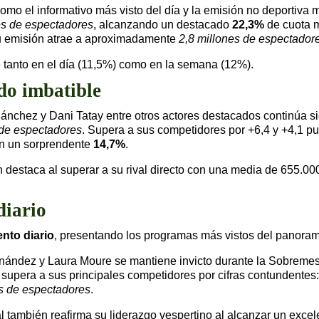
mo el informativo más visto del día y la emisión no deportiva 
es de espectadores
, alcanzando un destacado
22,3%
de cuota m
su emisión atrae a aproximadamente
2,8 millones de espectador
 tanto en el día (11,5%) como en la semana (12%).
ndo imbatible
Sánchez y Dani Tatay entre otros actores destacados continúa si
 de espectadores
. Supera a sus competidores por +6,4 y +4,1 p
on un sorprendente
14,7%
.
n destaca al superar a su rival directo con una media de 655.
diario
ento diario
, presentando los programas más vistos del panorama
rnández y Laura Moure se mantiene invicto durante la Sobreme
 supera a sus principales competidores por cifras contundentes
es de espectadores
.
l también reafirma su liderazgo vespertino al alcanzar un exce