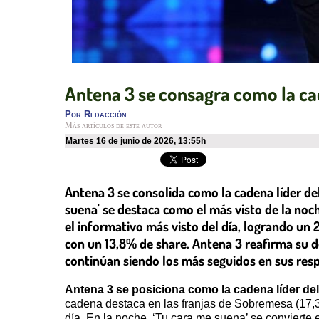
Antena 3 se consagra como la cad
Por
Redacción
Más artículos de este autor
martes 16 de junio de 2026
,
13:55h
Antena 3 se consolida como la cadena líder de
suena' se destaca como el más visto de la noch
el informativo más visto del día, logrando un 
con un 13,8% de share. Antena 3 reafirma su d
continúan siendo los más seguidos en sus respe
Antena 3 se posiciona como la cadena líder del
cadena destaca en las franjas de Sobremesa (17,3%
día. En la noche, ‘Tu cara me suena’ se convierte