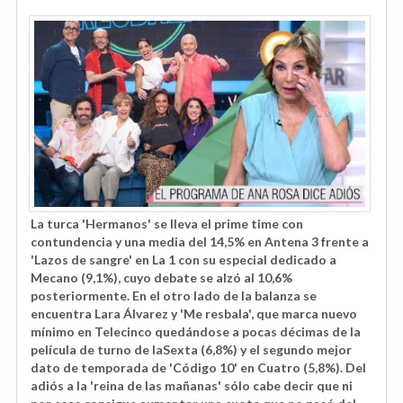
La turca 'Hermanos' se lleva el prime time con
contundencia y una media del 14,5% en Antena 3 frente a
'Lazos de sangre' en La 1 con su especial dedicado a
Mecano (9,1%), cuyo debate se alzó al 10,6%
posteriormente. En el otro lado de la balanza se
encuentra Lara Álvarez y 'Me resbala', que marca nuevo
mínimo en Telecinco quedándose a pocas décimas de la
película de turno de laSexta (6,8%) y el segundo mejor
dato de temporada de 'Código 10' en Cuatro (5,8%). Del
adiós a la 'reina de las mañanas' sólo cabe decir que ni