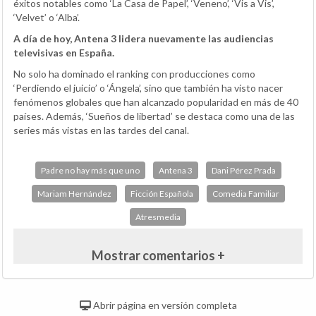
éxitos notables como ‘La Casa de Papel’, ‘Veneno’, ‘Vis a Vis’,
‘Velvet’ o ‘Alba’.
A día de hoy, Antena 3 lidera nuevamente las audiencias
televisivas en España.
No solo ha dominado el ranking con producciones como
‘Perdiendo el juicio’ o ‘Ángela’, sino que también ha visto nacer
fenómenos globales que han alcanzado popularidad en más de 40
países. Además, ‘Sueños de libertad’ se destaca como una de las
series más vistas en las tardes del canal.
Padre no hay más que uno
Antena 3
Dani Pérez Prada
Mariam Hernández
Ficción Española
Comedia Familiar
Atresmedia
Mostrar comentarios +
Abrir página en versión completa