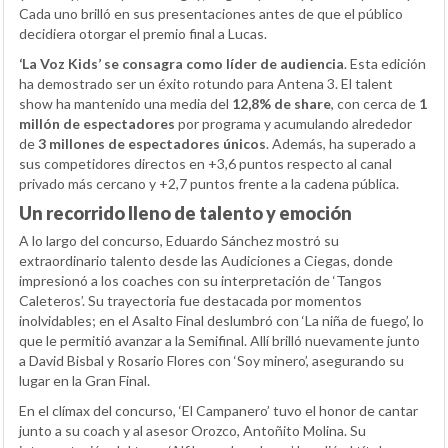
Cada uno brilló en sus presentaciones antes de que el público
decidiera otorgar el premio final a Lucas.
‘La Voz Kids’ se consagra como líder de audiencia
. Esta edición
ha demostrado ser un éxito rotundo para Antena 3. El talent
show ha mantenido una media del
12,8% de share
, con cerca de
1
millón de espectadores
por programa y acumulando alrededor
de
3 millones de espectadores únicos
. Además, ha superado a
sus competidores directos en +3,6 puntos respecto al canal
privado más cercano y +2,7 puntos frente a la cadena pública.
Un recorrido lleno de talento y emoción
A lo largo del concurso, Eduardo Sánchez mostró su
extraordinario talento desde las Audiciones a Ciegas, donde
impresionó a los coaches con su interpretación de ‘Tangos
Caleteros’. Su trayectoria fue destacada por momentos
inolvidables; en el Asalto Final deslumbró con ‘La niña de fuego’, lo
que le permitió avanzar a la Semifinal. Allí brilló nuevamente junto
a David Bisbal y Rosario Flores con ‘Soy minero’, asegurando su
lugar en la Gran Final.
En el clímax del concurso, ‘El Campanero’ tuvo el honor de cantar
junto a su coach y al asesor Orozco, Antoñito Molina. Su