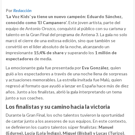
Por
Redacción
‘La Voz Kids’ ya tiene un nuevo campeón: Eduardo Sánchez,
conocido como ‘El Campanero’
. Este joven artista, parte del
equipo de Antonio Orozco, conquistó al público con su carisma y
talento en la Gran Final del programa de Antena 3. La gala no solo
marcó el cierre de una exitosa edición, sino que también se
convirtió en el líder absoluto de la noche, alcanzando un
impresionante
15,4% de share
y superando los
1 millón de
espectadores
de media.
La emocionante gala fue presentada por
Eva González
, quien
guió a los espectadores a través de una noche llena de sorpresas
y actuaciones memorables. La estrella invitada fue Malú, quien
regresó al formato que ayudó a lanzar en España hace más de diez
años. Junto a los finalistas, abrió la gala interpretando un tema
junto a sus coaches.
Los finalistas y su camino hacia la victoria
Durante la Gran Final, los ocho talentos tuvieron la oportunidad
de cantar junto a los asesores de sus equipos. En este contexto,
se definieron los cuatro talentos súper finalistas:
Manuel
(Edurne), Lucía (Lola Índigo), Miguel (Bisbal) y Lucas (Turizo)
.