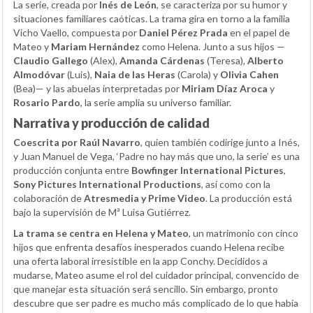
La serie, creada por
Inés de León
, se caracteriza por su humor y
situaciones familiares caóticas. La trama gira en torno a la familia
Vicho Vaello, compuesta por
Daniel Pérez Prada
en el papel de
Mateo y
Mariam Hernández
como Helena. Junto a sus hijos —
Claudio Gallego
(Alex),
Amanda Cárdenas
(Teresa),
Alberto
Almodóvar
(Luis),
Naia de las Heras
(Carola) y
Olivia Cahen
(Bea)— y las abuelas interpretadas por
Miriam Díaz Aroca
y
Rosario Pardo
, la serie amplía su universo familiar.
Narrativa y producción de calidad
Coescrita por Raúl Navarro
, quien también codirige junto a Inés,
y Juan Manuel de Vega, ‘Padre no hay más que uno, la serie’ es una
producción conjunta entre
Bowfinger International Pictures
,
Sony Pictures International Productions
, así como con la
colaboración de
Atresmedia y Prime Video
. La producción está
bajo la supervisión de Mª Luisa Gutiérrez.
La trama se centra en Helena y Mateo
, un matrimonio con cinco
hijos que enfrenta desafíos inesperados cuando Helena recibe
una oferta laboral irresistible en la app Conchy. Decididos a
mudarse, Mateo asume el rol del cuidador principal, convencido de
que manejar esta situación será sencillo. Sin embargo, pronto
descubre que ser padre es mucho más complicado de lo que había