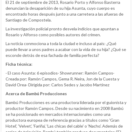
El 21 de septiembre de 2013, Rosario Porto y Alfonso Basterra
denuncian la desaparición de su hija Asunta, cuyo cuerpo es
encontrado horas después junto a una carretera a las afueras de
Santiago de Compostela.
La investigación policial pronto desvela indicios que apuntan a
Rosario y Alfonso como posibles autores del crimen.
La noticia conmociona a toda la ciudad e incluso al país: ¿Qué
puede llevar a unos padres a acabar con la vida de su hija? ¿Qué se
esconde detrás de esa fachada de familia perfecta?
Ficha técnica:
· El caso Asunta: 6 episodios· Showrunner: Ramón Campos·
Creada por: Ramón Campos, Gema R. Neira, Jon de la Cuesta y
David Orea· Dirigida por: Carlos Sedes y Jacobo Martínez
Acerca de Bambú Producciones
Bambú Producciones es una productora liderada por el guionista y
productor Ramón Campos. Desde su nacimiento en 2008 Bambú
se ha posicionado en mercados internacionales como una
productora europea de referencia gracias a títulos como 'Gran
Hotel', 'Velvet', 'Fariña', 'Las chicas del cable' o 'Nacho'. Además de
series de televisión, Bambú también produce documentales ('El