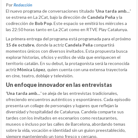
Por
Redacción
El nuevo programa de conversaciones titulado
‘Una tarda amb…’
se estrena en La 2Cat, bajo la dirección de
Candela Peña
y la
codirección de
Bob Pop
. Este espacio se emitirá los miércoles a
las 22:50 horas tanto en La 2Cat como en RTVE Play Catalunya.
La primera entrega del programa está programada para el próximo
15 de octubre
, donde la actriz
Candela Peña
compartirá
momentos únicos con diversos invitados. Esta propuesta busca
explorar historias, oficios y estilos de vida que enriquecen el
territorio catalán. En su debut, la protagonista será la reconocida
actriz
Mònica López
, quien cuenta con una extensa trayectoria
en cine, teatro, doblaje y televisión.
Un enfoque innovador en las entrevistas
‘Una tarda amb…’
se aleja de las entrevistas tradicionales,
ofreciendo encuentros auténticos y espontáneos. Cada episodio
presenta un collage de personajes y lugares que reflejan la
diversidad y hospitalidad de Catalunya. Candela comparte sus
tardes con los invitados en escenarios como restaurantes,
museos o incluso por las calles de Barcelona, abordando temas
sobre la vida, vocación e identidad sin un guion preestablecido,
siempre manteniendo un tono fresco y cercano.