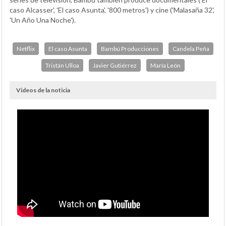
caso Alcasser', 'El caso Asunta', '800 metros') y cine ('Malasaña 32',
'Un Año Una Noche').
Netflix
El caso Asunta
Bambú Producciones
Candela Peña
Tristán Ulloa
Javier Gutiérrez
María León
Videos de la noticia