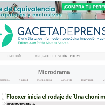
TECNOLOGÍA
CINE, RADIO, TELEVISIÓN E INTERNET
Microdrama
resmedia
Navidad
Marina Baeza
Carla Flila
Innovación
Un
Flooxer inicia el rodaje de 'Una choni m
28/05/2026
@
15:52:17