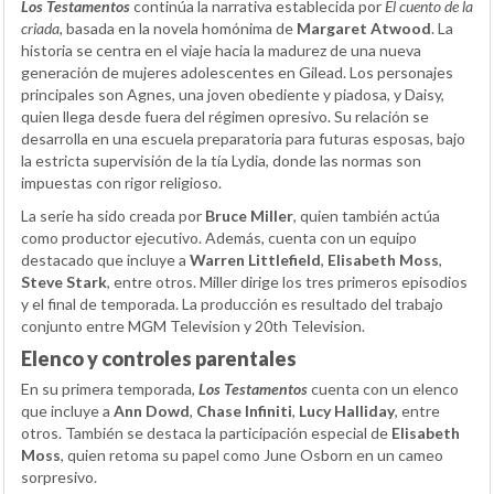
Los Testamentos
continúa la narrativa establecida por
El cuento de la
criada
, basada en la novela homónima de
Margaret Atwood
. La
historia se centra en el viaje hacia la madurez de una nueva
generación de mujeres adolescentes en Gilead. Los personajes
principales son Agnes, una joven obediente y piadosa, y Daisy,
quien llega desde fuera del régimen opresivo. Su relación se
desarrolla en una escuela preparatoria para futuras esposas, bajo
la estricta supervisión de la tía Lydia, donde las normas son
impuestas con rigor religioso.
La serie ha sido creada por
Bruce Miller
, quien también actúa
como productor ejecutivo. Además, cuenta con un equipo
destacado que incluye a
Warren Littlefield
,
Elisabeth Moss
,
Steve Stark
, entre otros. Miller dirige los tres primeros episodios
y el final de temporada. La producción es resultado del trabajo
conjunto entre MGM Television y 20th Television.
Elenco y controles parentales
En su primera temporada,
Los Testamentos
cuenta con un elenco
que incluye a
Ann Dowd
,
Chase Infiniti
,
Lucy Halliday
, entre
otros. También se destaca la participación especial de
Elisabeth
Moss
, quien retoma su papel como June Osborn en un cameo
sorpresivo.