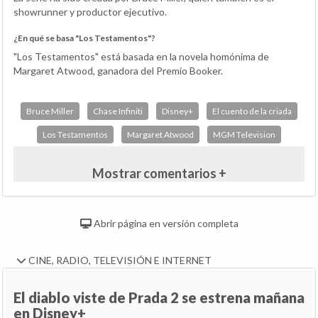
showrunner y productor ejecutivo.
¿En qué se basa "Los Testamentos"?
"Los Testamentos" está basada en la novela homónima de
Margaret Atwood, ganadora del Premio Booker.
Bruce Miller
Chase Infiniti
Disney+
El cuento de la criada
Los Testamentos
Margaret Atwood
MGM Television
Mostrar comentarios +
Abrir página en versión completa
CINE, RADIO, TELEVISIÓN E INTERNET
El diablo viste de Prada 2 se estrena mañana
en Disney+