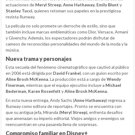
actuaciones de
Meryl Streep
,
Anne Hathaway
,
Emily Blunt
y
Stanley Tucci
, quienes retoman sus papeles en la prestigiosa
revista Runway.
La película no solo promete un derroche de estilo, sino que
también incluye marcas emblemáticas como Dior, Versace, Armani
y Givenchy. Además, los espectadores podrán disfrutar de
cameos de reconocidas personalidades del mundo de la moda y la
música.
Nueva trama y personajes
Esta secuela del fenómeno cinematográfico que cautivó al público
en 2006 está dirigida por
David Frankel
, con un guion escrito por
Aline Brosh McKenna
. La producción está a cargo de
Wendy
Finerman
, mientras que el equipo ejecutivo incluye a
Michael
Bederman
,
Karen Rosenfelt
y
Aline Brosh McKenna
.
En esta nueva entrega, Andy Sachs (
Anne Hathaway
) regresa a
Runway como editora de reportajes. Pronto se encuentra con
que su antigua jefa, Miranda (
Meryl Streep
), enfrenta desafíos
que amenazan su imperio editorial. Viejos amigos y enemigos se
reencuentran en una pasarela llena de sorpresas.
Compromiso familiar en Disney+