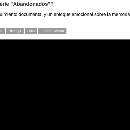
 serie "Abandonados"?
 seguimiento documental y un enfoque emocional sobre la memoria
al
Disney+
Hulu
Luminol Media