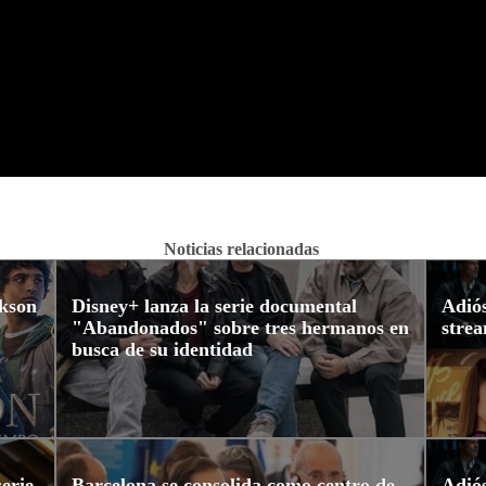
Noticias relacionadas
ckson
Disney+ lanza la serie documental
Adiós
"Abandonados" sobre tres hermanos en
strea
busca de su identidad
erie
Barcelona se consolida como centro de
Adiós