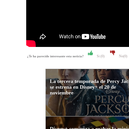
Si (
0
)
No(
0
)
¿Te ha parecido interesante esta noticia?
La tercera temporada de Percy Ja
se estrena en Disney+ el 20 de
noviembre
Disney+ comienza a grabar la minis