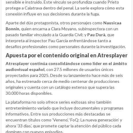
sensible e instruido. Este vínculo se profundiza cuando Prieto
protege a Calatrava dentro del penal. La serie explora cómo esta
conexión influye en sus decisiones durante la fuga.
Aparte del dúo protagonista, otros personajes como
Nausicaa
Bonnín
, quien encarna a Clara Moyano, subinspectora con un
pasado familiar vinculado a la Guardia Civil; y
Pau Durà
, que
interpreta al inspector Pau García enfrentándose tanto a
desafíos profesionales como personales durante la investigación.
Apuesta por el contenido original en Atresplayer
Atresplayer continúa consolidándose como líder en el ámbito
audiovisual español
, con 27.5 millones de usuarios únicos
proyectados para 2025. Desde su lanzamiento hace más de seis
años, ha estrenado cerca de medio centenar de producciones
originales y cuenta con un catálogo extenso que supera las
30.000 horas disponibles.
La plataforma no solo ofrece series exitosas sino también
entretenimiento variado que incluye documentales y programas
informativos. Entre sus producciones más destacadas se
encuentran títulos como ‘Veneno’, ‘FoQ: La nueva generación’ y
ahora ‘33 días’, que promete captar la atención del público cada
domingo con nuevos episodios.