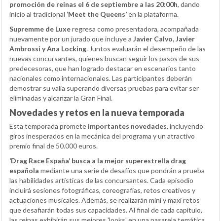
promoción de reinas el 6 de septiembre a las 20:00h
, dando
inicio al tradicional
‘Meet the Queens’
en la plataforma.
Supremme de Luxe
regresa como presentadora, acompañada
nuevamente por un jurado que incluye a
Javier Calvo, Javier
Ambrossi y Ana Locking
. Juntos evaluarán el desempeño de las
nuevas concursantes, quienes buscan seguir los pasos de sus
predecesoras, que han logrado destacar en escenarios tanto
nacionales como internacionales. Las participantes deberán
demostrar su valía superando diversas pruebas para evitar ser
eliminadas y alcanzar la Gran Final.
Novedades y retos en la nueva temporada
Esta temporada promete
importantes novedades
, incluyendo
giros inesperados en la mecánica del programa y un atractivo
premio final de 50.000 euros.
‘Drag Race España’ busca a la mejor superestrella drag
española
mediante una serie de desafíos que pondrán a prueba
las habilidades artísticas de las concursantes. Cada episodio
incluirá sesiones fotográficas, coreografías, retos creativos y
actuaciones musicales. Además, se realizarán mini y maxi retos
que desafiarán todas sus capacidades. Al final de cada capítulo,
las reinas exhibirán sus mejores 'looks' en una pasarela temática.