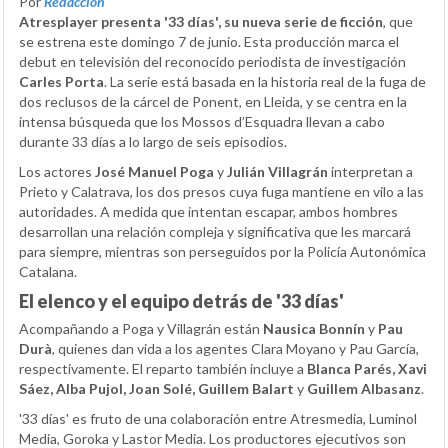
Por
Redacción
Atresplayer presenta '33 días', su nueva serie de ficción
, que
se estrena este domingo 7 de junio. Esta producción marca el
debut en televisión del reconocido periodista de investigación
Carles Porta
. La serie está basada en la historia real de la fuga de
dos reclusos de la cárcel de Ponent, en Lleida, y se centra en la
intensa búsqueda que los Mossos d’Esquadra llevan a cabo
durante 33 días a lo largo de seis episodios.
Los actores
José Manuel Poga
y
Julián Villagrán
interpretan a
Prieto y Calatrava, los dos presos cuya fuga mantiene en vilo a las
autoridades. A medida que intentan escapar, ambos hombres
desarrollan una relación compleja y significativa que les marcará
para siempre, mientras son perseguidos por la Policía Autonómica
Catalana.
El elenco y el equipo detrás de '33 días'
Acompañando a Poga y Villagrán están
Nausica Bonnín
y
Pau
Durà
, quienes dan vida a los agentes Clara Moyano y Pau García,
respectivamente. El reparto también incluye a
Blanca Parés, Xavi
Sáez, Alba Pujol, Joan Solé, Guillem Balart
y
Guillem Albasanz
.
'33 días' es fruto de una colaboración entre Atresmedia, Luminol
Media, Goroka y Lastor Media. Los productores ejecutivos son