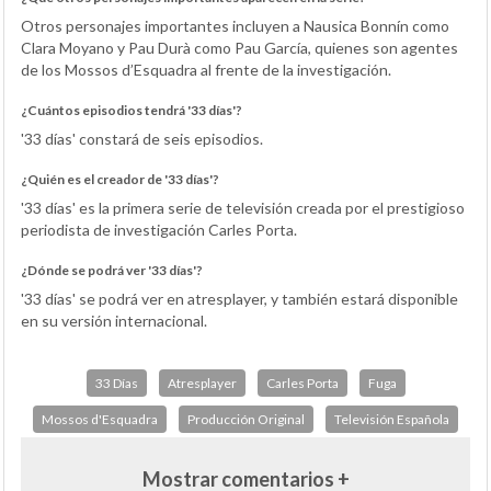
Otros personajes importantes incluyen a Nausica Bonnín como
Clara Moyano y Pau Durà como Pau García, quienes son agentes
de los Mossos d’Esquadra al frente de la investigación.
¿Cuántos episodios tendrá '33 días'?
'33 días' constará de seis episodios.
¿Quién es el creador de '33 días'?
'33 días' es la primera serie de televisión creada por el prestigioso
periodista de investigación Carles Porta.
¿Dónde se podrá ver '33 días'?
'33 días' se podrá ver en atresplayer, y también estará disponible
en su versión internacional.
33 Días
Atresplayer
Carles Porta
Fuga
Mossos d'Esquadra
Producción Original
Televisión Española
Mostrar comentarios +