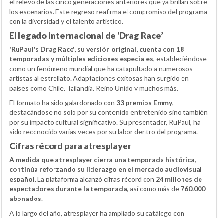
el relevo de las cinco generaciones anteriores que ya brillan sobre
los escenarios. Este regreso reafirma el compromiso del programa
con la diversidad y el talento artístico.
El legado internacional de ‘Drag Race’
'RuPaul's Drag Race', su versión original, cuenta con 18
temporadas y múltiples ediciones especiales
, estableciéndose
como un fenómeno mundial que ha catapultado a numerosos
artistas al estrellato. Adaptaciones exitosas han surgido en
países como Chile, Tailandia, Reino Unido y muchos más.
El formato ha sido galardonado con
33 premios Emmy
,
destacándose no solo por su contenido entretenido sino también
por su impacto cultural significativo. Su presentador, RuPaul, ha
sido reconocido varias veces por su labor dentro del programa.
Cifras récord para atresplayer
A medida que atresplayer cierra una temporada histórica,
continúa reforzando su liderazgo en el mercado audiovisual
español
. La plataforma alcanzó cifras récord con
24 millones de
espectadores durante la temporada
, así como más de
760.000
abonados
.
A lo largo del año, atresplayer ha ampliado su catálogo con