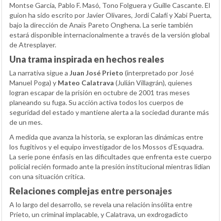
Montse García, Pablo F. Masó, Tono Folguera y Guille Cascante. El
guion ha sido escrito por Javier Olivares, Jordi Calafí y Xabi Puerta,
bajo la dirección de Anaïs Pareto Onghena. La serie también
estará disponible internacionalmente a través de la versión global
de Atresplayer.
Una trama inspirada en hechos reales
La narrativa sigue a
Juan José Prieto
(interpretado por José
Manuel Poga) y
Mateo Calatrava
(Julián Villagrán), quienes
logran escapar de la prisión en octubre de 2001 tras meses
planeando su fuga. Su acción activa todos los cuerpos de
seguridad del estado y mantiene alerta a la sociedad durante más
de un mes.
A medida que avanza la historia, se exploran las dinámicas entre
los fugitivos y el equipo investigador de los Mossos d’Esquadra.
La serie pone énfasis en las dificultades que enfrenta este cuerpo
policial recién formado ante la presión institucional mientras lidian
con una situación crítica.
Relaciones complejas entre personajes
A lo largo del desarrollo, se revela una relación insólita entre
Prieto, un criminal implacable, y Calatrava, un exdrogadicto