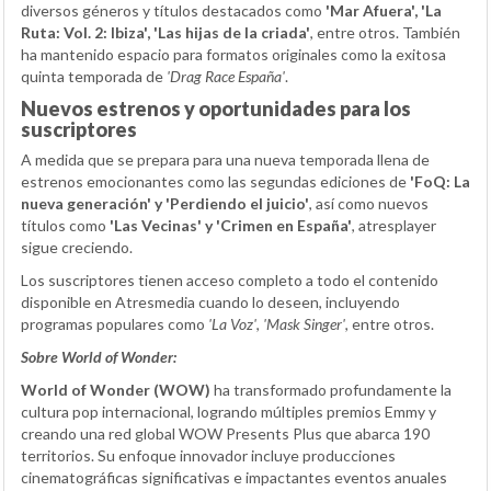
diversos géneros y títulos destacados como
'Mar Afuera', 'La
Ruta: Vol. 2: Ibiza', 'Las hijas de la criada'
, entre otros. También
ha mantenido espacio para formatos originales como la exitosa
quinta temporada de
'Drag Race España'
.
Nuevos estrenos y oportunidades para los
suscriptores
A medida que se prepara para una nueva temporada llena de
estrenos emocionantes como las segundas ediciones de
'FoQ: La
nueva generación' y 'Perdiendo el juicio'
, así como nuevos
títulos como
'Las Vecinas' y 'Crimen en España'
, atresplayer
sigue creciendo.
Los suscriptores tienen acceso completo a todo el contenido
disponible en Atresmedia cuando lo deseen, incluyendo
programas populares como
'La Voz'
,
'Mask Singer'
, entre otros.
Sobre World of Wonder:
World of Wonder (WOW)
ha transformado profundamente la
cultura pop internacional, logrando múltiples premios Emmy y
creando una red global WOW Presents Plus que abarca 190
territorios. Su enfoque innovador incluye producciones
cinematográficas significativas e impactantes eventos anuales