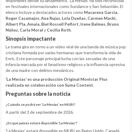
disponibles desde su lanzamiento. ‘La Mesías’ ha sido reconocida
en festivales internacionales como Sundance y San Sebastián. El
elenco incluye a destacados actores como
Macarena García,
Roger Casamajor, Ana Rujas, Lola Dueñas, Carmen Machi,
Albert Pla, Amaia, Biel Rossell Pelfort, Irene Balmes, Bruno
Núñez, Carla Moral
y
Cecilia Roth
.
Sinopsis impactante
La trama gira en torno a un vídeo viral de una banda de música pop
cristiana formada por varias hermanas que transforma la vida de
Enric. Este personaje principal lucha con las secuelas de una
infancia marcada por el fanatismo religioso y la influencia opresiva
de una madre con delirios mesiánicos.
‘La Mesías’ es una producción Original Movistar Plus
realizada en colaboración con Suma Content.
Preguntas sobre la noticia
¿Cuándo se podrá ver 'La Mesías' en MUBI?
A partir del 3 de septiembre de 2026.
¿En qué países estará disponible 'La Mesías'?
'La Mesías' estará disponible en MUBI en Reino Unido, Canadá,