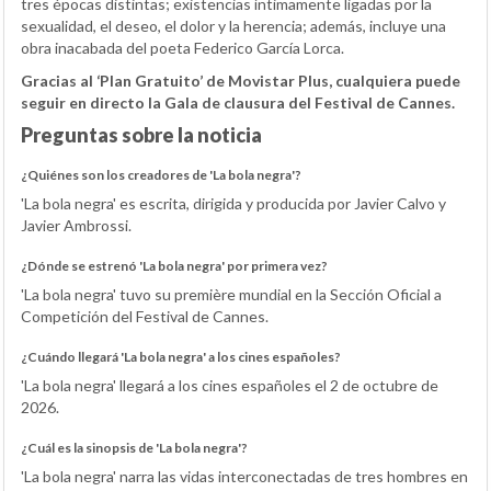
tres épocas distintas; existencias íntimamente ligadas por la
sexualidad, el deseo, el dolor y la herencia; además, incluye una
obra inacabada del poeta Federico García Lorca.
Gracias al ‘Plan Gratuito’ de Movistar Plus, cualquiera puede
seguir en directo la Gala de clausura del Festival de Cannes.
Preguntas sobre la noticia
¿Quiénes son los creadores de 'La bola negra'?
'La bola negra' es escrita, dirigida y producida por Javier Calvo y
Javier Ambrossi.
¿Dónde se estrenó 'La bola negra' por primera vez?
'La bola negra' tuvo su première mundial en la Sección Oficial a
Competición del Festival de Cannes.
¿Cuándo llegará 'La bola negra' a los cines españoles?
'La bola negra' llegará a los cines españoles el 2 de octubre de
2026.
¿Cuál es la sinopsis de 'La bola negra'?
'La bola negra' narra las vidas interconectadas de tres hombres en