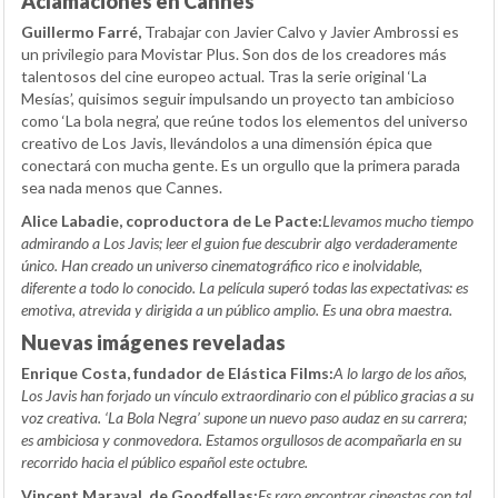
Aclamaciones en Cannes
Guillermo Farré,
Trabajar con Javier Calvo y Javier Ambrossi es
un privilegio para Movistar Plus. Son dos de los creadores más
talentosos del cine europeo actual. Tras la serie original ‘La
Mesías’, quisimos seguir impulsando un proyecto tan ambicioso
como ‘La bola negra’, que reúne todos los elementos del universo
creativo de Los Javis, llevándolos a una dimensión épica que
conectará con mucha gente. Es un orgullo que la primera parada
sea nada menos que Cannes.
Alice Labadie, coproductora de Le Pacte:
Llevamos mucho tiempo
admirando a Los Javis; leer el guion fue descubrir algo verdaderamente
único. Han creado un universo cinematográfico rico e inolvidable,
diferente a todo lo conocido. La película superó todas las expectativas: es
emotiva, atrevida y dirigida a un público amplio. Es una obra maestra.
Nuevas imágenes reveladas
Enrique Costa, fundador de Elástica Films:
A lo largo de los años,
Los Javis han forjado un vínculo extraordinario con el público gracias a su
voz creativa. ‘La Bola Negra’ supone un nuevo paso audaz en su carrera;
es ambiciosa y conmovedora. Estamos orgullosos de acompañarla en su
recorrido hacia el público español este octubre.
Vincent Maraval, de Goodfellas:
Es raro encontrar cineastas con tal