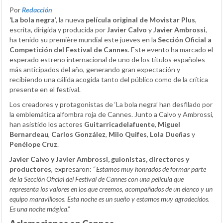
Por
Redacción
‘La bola negra’
, la nueva
película original de Movistar Plus
,
escrita, dirigida y producida por
Javier Calvo
y
Javier Ambrossi
,
ha tenido su première mundial este jueves en la
Sección Oficial a
Competición del Festival de Cannes
. Este evento ha marcado el
esperado estreno internacional de uno de los títulos españoles
más anticipados del año, generando gran expectación y
recibiendo una cálida acogida tanto del público como de la crítica
presente en el festival.
Los creadores y protagonistas de ‘La bola negra’ han desfilado por
la emblemática alfombra roja de Cannes. Junto a Calvo y Ambrossi,
han asistido los actores
Guitarricadelafuente
,
Miguel
Bernardeau
,
Carlos González
,
Milo Quifes
,
Lola Dueñas
y
Penélope Cruz
.
Javier Calvo y Javier Ambrossi, guionistas, directores y
productores
, expresaron: “
Estamos muy honrados de formar parte
de la Sección Oficial del Festival de Cannes con una película que
representa los valores en los que creemos, acompañados de un elenco y un
equipo maravillosos. Esta noche es un sueño y estamos muy agradecidos.
Es una noche mágica
.”