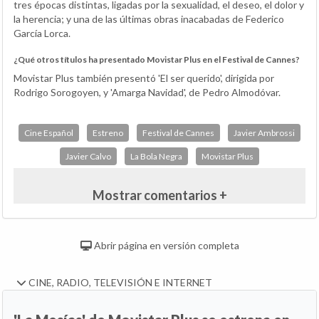
tres épocas distintas, ligadas por la sexualidad, el deseo, el dolor y
la herencia; y una de las últimas obras inacabadas de Federico
García Lorca.
¿Qué otros títulos ha presentado Movistar Plus en el Festival de Cannes?
Movistar Plus también presentó 'El ser querido', dirigida por
Rodrigo Sorogoyen, y 'Amarga Navidad', de Pedro Almodóvar.
Cine Español
Estreno
Festival de Cannes
Javier Ambrossi
Javier Calvo
La Bola Negra
Movistar Plus
Mostrar comentarios +
Abrir página en versión completa
CINE, RADIO, TELEVISIÓN E INTERNET