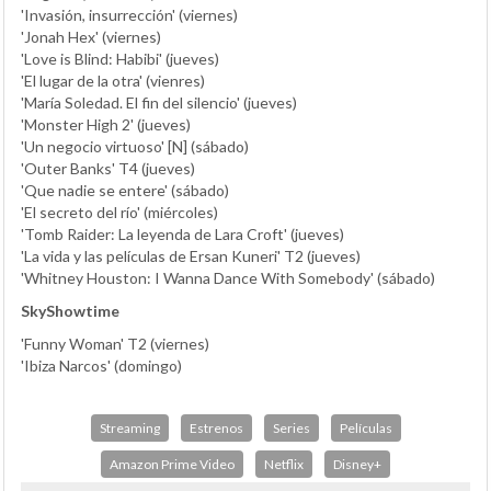
'Invasión, insurrección' (viernes)
'Jonah Hex' (viernes)
'Love is Blind: Habibi' (jueves)
'El lugar de la otra' (vienres)
'María Soledad. El fin del silencio' (jueves)
'Monster High 2' (jueves)
'Un negocio virtuoso' [N] (sábado)
'Outer Banks' T4 (jueves)
'Que nadie se entere' (sábado)
'El secreto del río' (miércoles)
'Tomb Raider: La leyenda de Lara Croft' (jueves)
'La vida y las películas de Ersan Kuneri' T2 (jueves)
'Whitney Houston: I Wanna Dance With Somebody' (sábado)
SkyShowtime
'Funny Woman' T2 (viernes)
'Ibiza Narcos' (domingo)
Streaming
Estrenos
Series
Películas
Amazon Prime Video
Netflix
Disney+