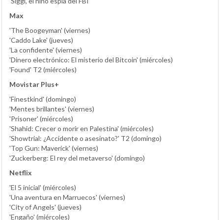
'Siggi, el niño espía del FBI'
Max
'The Boogeyman' (viernes)
'Caddo Lake' (jueves)
'La confidente' (viernes)
'Dinero electrónico: El misterio del Bitcoin' (miércoles)
'Found' T2 (miércoles)
Movistar Plus+
'Finestkind' (domingo)
'Mentes brillantes' (viernes)
'Prisoner' (miércoles)
'Shahid: Crecer o morir en Palestina' (miércoles)
'Showtrial: ¿Accidente o asesinato?' T2 (domingo)
'Top Gun: Maverick' (viernes)
'Zuckerberg: El rey del metaverso' (domingo)
Netflix
'El 5 inicial' (miércoles)
'Una aventura en Marruecos' (viernes)
'City of Angels' (jueves)
'Engaño' (miércoles)