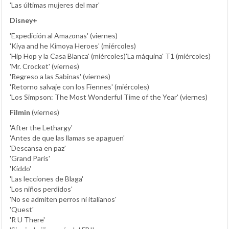
'Las últimas mujeres del mar'
Disney+
'Expedición al Amazonas' (viernes)
'Kiya and he Kimoya Heroes' (miércoles)
'Hip Hop y la Casa Blanca' (miércoles)'La máquina' T1 (miércoles)
'Mr. Crocket' (viernes)
'Regreso a las Sabinas' (viernes)
'Retorno salvaje con los Fiennes' (miércoles)
'Los Simpson: The Most Wonderful Time of the Year' (viernes)
Filmin
(viernes)
'After the Lethargy'
'Antes de que las llamas se apaguen'
'Descansa en paz'
'Grand Paris'
'Kiddo'
'Las lecciones de Blaga'
'Los niños perdidos'
'No se admiten perros ni italianos'
'Quest'
'R U There'