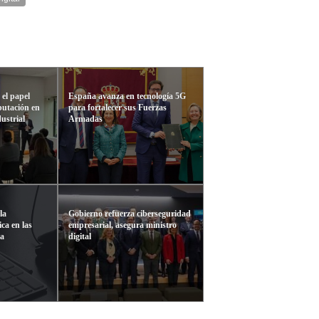
el papel
España avanza en tecnología 5G
putación en
para fortalecer sus Fuerzas
ustrial
Armadas
la
Gobierno refuerza ciberseguridad
ica en las
empresarial, asegura ministro
la
digital