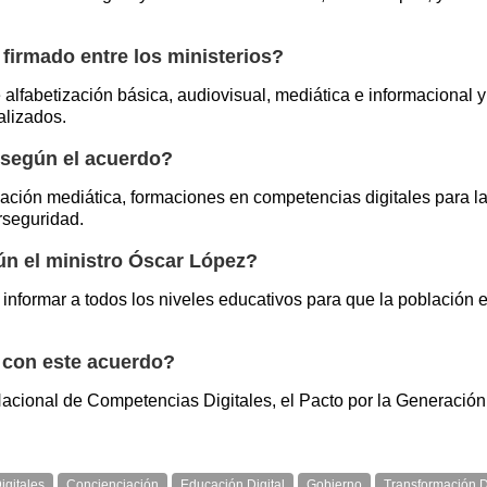
 firmado entre los ministerios?
alfabetización básica, audiovisual, mediática e informacional 
alizados.
 según el acuerdo?
zación mediática, formaciones en competencias digitales para 
rseguridad.
ún el ministro Óscar López?
formar a todos los niveles educativos para que la población espa
s con este acuerdo?
acional de Competencias Digitales, el Pacto por la Generación 
gitales
Concienciación
Educación Digital
Gobierno
Transformación D