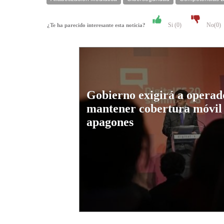
Si (
0
)
No(
0
)
¿Te ha parecido interesante esta noticia?
Gobierno exigirá a operad
mantener cobertura móvil
apagones