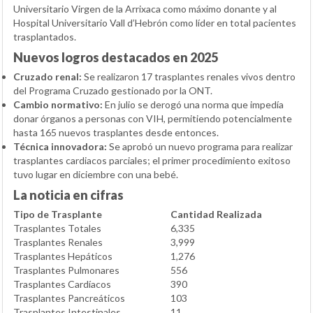
Universitario Virgen de la Arrixaca como máximo donante y al
Hospital Universitario Vall d’Hebrón como líder en total pacientes
trasplantados.
Nuevos logros destacados en 2025
Cruzado renal:
Se realizaron 17 trasplantes renales vivos dentro
del Programa Cruzado gestionado por la ONT.
Cambio normativo:
En julio se derogó una norma que impedía
donar órganos a personas con VIH, permitiendo potencialmente
hasta 165 nuevos trasplantes desde entonces.
Técnica innovadora:
Se aprobó un nuevo programa para realizar
trasplantes cardiacos parciales; el primer procedimiento exitoso
tuvo lugar en diciembre con una bebé.
La noticia en cifras
Tipo de Trasplante
Cantidad Realizada
Trasplantes Totales
6,335
Trasplantes Renales
3,999
Trasplantes Hepáticos
1,276
Trasplantes Pulmonares
556
Trasplantes Cardíacos
390
Trasplantes Pancreáticos
103
Trasplantes Intestinales
11