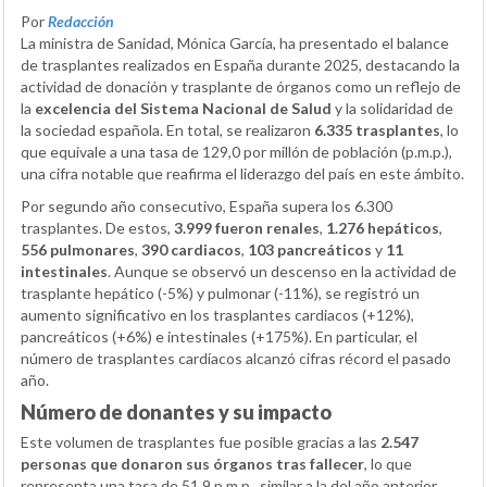
Por
Redacción
La ministra de Sanidad, Mónica García, ha presentado el balance
de trasplantes realizados en España durante 2025, destacando la
actividad de donación y trasplante de órganos como un reflejo de
la
excelencia del Sistema Nacional de Salud
y la solidaridad de
la sociedad española. En total, se realizaron
6.335 trasplantes
, lo
que equivale a una tasa de 129,0 por millón de población (p.m.p.),
una cifra notable que reafirma el liderazgo del país en este ámbito.
Por segundo año consecutivo, España supera los 6.300
trasplantes. De estos,
3.999 fueron renales
,
1.276 hepáticos
,
556 pulmonares
,
390 cardiacos
,
103 pancreáticos
y
11
intestinales
. Aunque se observó un descenso en la actividad de
trasplante hepático (-5%) y pulmonar (-11%), se registró un
aumento significativo en los trasplantes cardiacos (+12%),
pancreáticos (+6%) e intestinales (+175%). En particular, el
número de trasplantes cardíacos alcanzó cifras récord el pasado
año.
Número de donantes y su impacto
Este volumen de trasplantes fue posible gracias a las
2.547
personas que donaron sus órganos tras fallecer
, lo que
representa una tasa de 51,9 p.m.p., similar a la del año anterior.