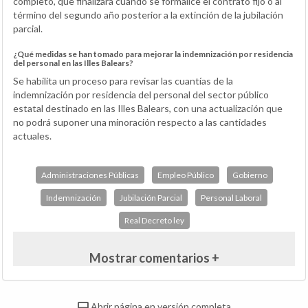
completo, que finalizará cuando se formalice el contrato fijo o al
término del segundo año posterior a la extinción de la jubilación
parcial.
¿Qué medidas se han tomado para mejorar la indemnización por residencia
del personal en las Illes Balears?
Se habilita un proceso para revisar las cuantías de la
indemnización por residencia del personal del sector público
estatal destinado en las Illes Balears, con una actualización que
no podrá suponer una minoración respecto a las cantidades
actuales.
Administraciones Públicas
Empleo Público
Gobierno
Indemnización
Jubilación Parcial
Personal Laboral
Real Decreto ley
Mostrar comentarios +
Abrir página en versión completa