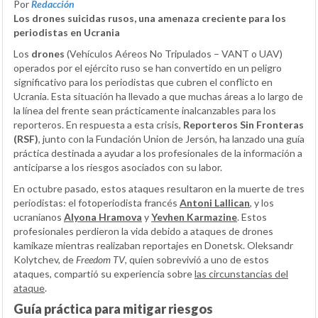
Por
Redacción
Los drones suicidas rusos, una amenaza creciente para los
periodistas en Ucrania
Los
drones
(Vehículos Aéreos No Tripulados – VANT o UAV)
operados por el ejército ruso se han convertido en un peligro
significativo para los periodistas que cubren el conflicto en
Ucrania. Esta situación ha llevado a que muchas áreas a lo largo de
la línea del frente sean prácticamente inalcanzables para los
reporteros. En respuesta a esta crisis,
Reporteros Sin Fronteras
(RSF)
, junto con la Fundación Union de Jersón, ha lanzado una guía
práctica destinada a ayudar a los profesionales de la información a
anticiparse a los riesgos asociados con su labor.
En octubre pasado, estos ataques resultaron en la muerte de tres
periodistas: el fotoperiodista francés
Antoni Lallican
, y los
ucranianos
Alyona Hramova
y
Yevhen Karmazine
. Estos
profesionales perdieron la vida debido a ataques de drones
kamikaze mientras realizaban reportajes en Donetsk. Oleksandr
Kolytchev, de
Freedom TV
, quien sobrevivió a uno de estos
ataques, compartió su experiencia sobre
las circunstancias del
ataque
.
Guía práctica para mitigar riesgos