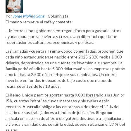
Por
Jorge Molina Sanz
- Columnista
El marino remueve el café y comenta:
—Mientras unos gobiernos entregan dinero para gastarlo, otros
ayudan para que se invierta y crezca. Una diferencia que tiene
repercusiones culturales, económicas y políticas.
Las llamadas
«cuentas Trump»,
poco comentadas, proponen que
cada niño estadounidense nacido entre 2025-2028 reciba 1.000
dólares, depositados en una cuenta de inversión a su nombre. La
familia podrá añadir hasta 5.000 dólares/año. Las empresas podrán
aportar hasta 2.500 dólares/hijo de sus empleados. Un dinero
invertido en fondos indexados de bajo coste que no puede
retirarse antes de los 18 años.
El
Reino Unido
permite aportar hasta 9.000 libras/año a las Junior
ISA, cuentas infantiles cuyos intereses y plusvalías están
exentos.
Australia
obliga a las empresas a destinar el 12 % del
salario de sus trabajadores a fondos de jubilación.
Singapur
articula un sistema de ahorro obligatorio destinado a la jubilación,
vivienda y sanidad que, según la edad, pueden alcanzar el 37 % del
salario.