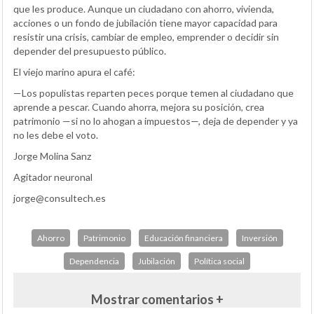
que les produce. Aunque un ciudadano con ahorro, vivienda,
acciones o un fondo de jubilación tiene mayor capacidad para
resistir una crisis, cambiar de empleo, emprender o decidir sin
depender del presupuesto público.
El viejo marino apura el café:
—Los populistas reparten peces porque temen al ciudadano que
aprende a pescar. Cuando ahorra, mejora su posición, crea
patrimonio —si no lo ahogan a impuestos—, deja de depender y ya
no les debe el voto.
Jorge Molina Sanz
Agitador neuronal
jorge@consultech.es
Ahorro
Patrimonio
Educación financiera
Inversión
Dependencia
Jubilación
Política social
Mostrar comentarios +