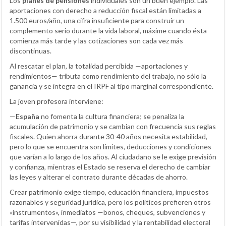
Los
planes de pensiones
individuales son un buen ejemplo. Las
aportaciones con derecho a reducción fiscal están limitadas a
1.500 euros/año, una cifra insuficiente para construir un
complemento serio durante la vida laboral, máxime cuando ésta
comienza más tarde y las cotizaciones son cada vez más
discontinuas.
Al rescatar el plan, la totalidad percibida —aportaciones y
rendimientos— tributa como rendimiento del trabajo, no sólo la
ganancia y se integra en el IRPF al tipo marginal correspondiente.
La joven profesora interviene:
—
España
no fomenta la cultura financiera; se penaliza la
acumulación de patrimonio y se cambian con frecuencia sus reglas
fiscales. Quien ahorra durante 30-40 años necesita estabilidad,
pero lo que se encuentra son límites, deducciones y condiciones
que varían a lo largo de los años. Al ciudadano se le exige previsión
y confianza, mientras el Estado se reserva el derecho de cambiar
las leyes y alterar el contrato durante décadas de ahorro.
Crear patrimonio exige tiempo, educación financiera, impuestos
razonables y seguridad jurídica, pero los políticos prefieren otros
«instrumentos», inmediatos —bonos, cheques, subvenciones y
tarifas intervenidas—, por su visibilidad y la rentabilidad electoral