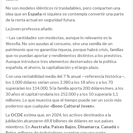
No son modelos idénticos ni trasladables, pero comparten una
idea que en
España
ni siquiera se contempla convertir una parte
de la renta actual en seguridad futura.
La joven profesora añade:
—Las cantidades son modestas, aunque lo relevante es la
filosofía. No son ayudas al consumo, sino una semilla de un
patrimonio que no garantiza riqueza, porque habrá crisis, familias
que no puedan aportar y rendimientos distintos a los previstos.
Aunque introduce tres elementos desterrados de la política
española, el ahorro, la capitalización y el largo plazo.
Con una rentabilidad media del 7 % anual —referencia histórica—,
los 1.000 dólares serían unos 3.380 a los 18 años y a los 70
superarían los 114.000. Si la familia aporta 200 dólares/mes, a los
30 años el capital rondaría los 252.000 y a los 50 superaría 1,1
millones. Lo que muestra que el tiempo puede ser un socio más
poderoso que cualquier
«Bono Cultural Joven»
.
La
OCDE
estima que, en 2024, los activos destinados a la
jubilación alcanzaron 69,8 billones de dólares en sus países
miembros. En
Australia
,
Países Bajos
,
Dinamarca
,
Canadá
o
Suiza
, millones de trabajadores cuentan con una parte